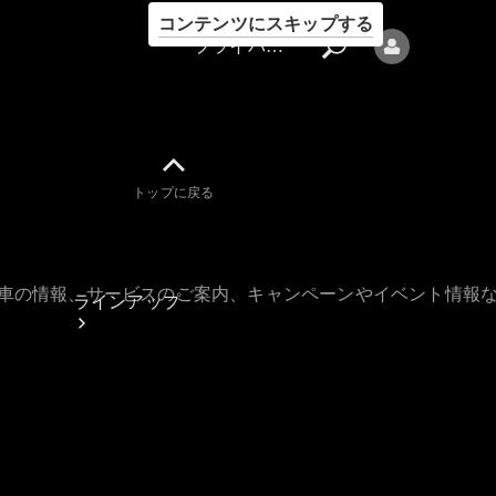
コンテンツにスキップする
プライバシーポリシー
トップに戻る
プライバシ
ーポリシー
古車の情報、サービスのご案内、キャンペーンやイベント情報
ラインアップ
Mercedes-Benz