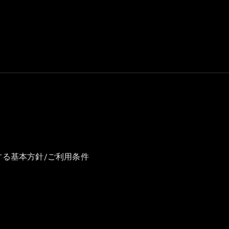
GLS
G-
電気
Class
G-Class
試乗リクエ
スト
オンライン
ショールー
ム
Stationwagon
する基本方針/ご利用条件
All
Stationwagon
CLA
Shooting
New
電気