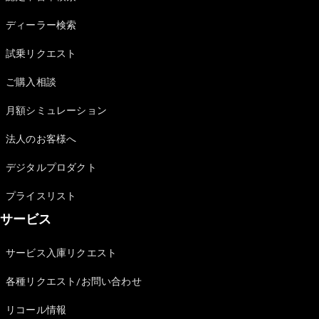
Sedan
E-Class
ディーラー検索
Sedan
S-Class
試乗リクエスト
New
Sedan
S-Class
ご購入相談
Sedan
New
Long
月額シミュレーション
Mercedes-
Maybach
New
法人のお客様へ
S-Class
デジタルプロダクト
試乗リクエ
プライスリスト
スト
サービス
オンライン
ショールー
ム
サービス入庫リクエスト
SUV
各種リクエスト/お問い合わせ
リコール情報