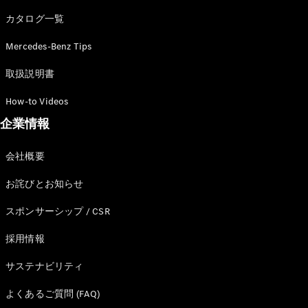
カタログ一覧
Mercedes-Benz Tips
All SUV
EQA
電気
取扱説明書
EQE
電気
SUV
How-to Videos
EQS
電気
企業情報
SUV
Mercedes-
Maybach
電気
会社概要
EQS SUV
GLA
お詫びとお知らせ
GLB
GLC
スポンサーシップ / CSR
GLC Coupé
GLE
採用情報
GLE Coupé
サステナビリティ
GLS
Mercedes-
よくあるご質問 (FAQ)
Maybach