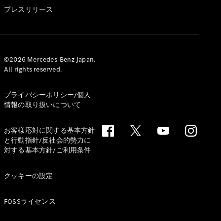
GLS
プレスリリース
G-
電気
Class
G-Class
試乗リクエ
©2026 Mercedes-Benz Japan.
All rights reserved.
スト
オンライン
ショールー
プライバシーポリシー/個人
ム
情報の取り扱いについて
Stationwagon
お客様応対に関する基本方針
と行動指針/反社会的勢力に
対する基本方針/ご利用条件
クッキーの設定
All
Stationwagon
FOSSライセンス
CLA
Shooting
New
電気