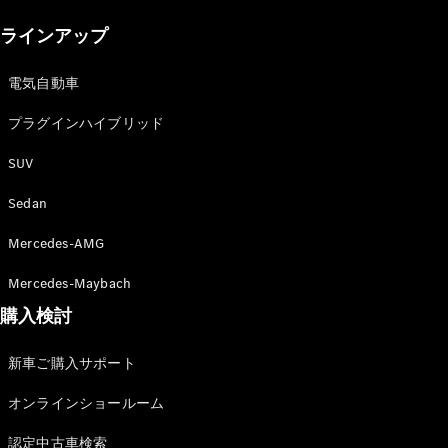
New models
ラインアップ
電気自動車モデル
プラグインハイブリッドモデル
電気自動車
プラグインハイブリッド
Sedan
SUV
Sedan
Mercedes-AMG
All Sedan
Mercedes-Maybach
CLA
購入検討
電気
Sedan
CLA
New
新車ご購入サポート
Sedan
C-Class
オンラインショールーム
Sedan
EQS
電気
認定中古車検索