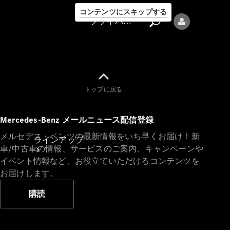
コンテンツにスキップする
プライバシーポリシー
トップに戻る
プライバシ
Mercedes-Benz メールニュース配信登録
ーポリシー
メルセデス・ベンツの最新情報をいち早くお届け！新
ラインアップ
車/中古車の情報、サービスのご案内、キャンペーンや
イベント情報など、お役立ていただけるコンテンツを
お届けします。
購読
Mercedes-Benz