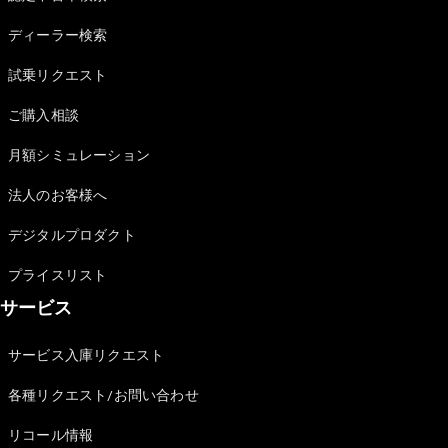
Sedan
E-Class
ディーラー検索
Sedan
S-Class
試乗リクエスト
New
Sedan
S-Class
ご購入相談
Sedan
New
Long
月額シミュレーション
Mercedes-
Maybach
New
法人のお客様へ
S-Class
デジタルプロダクト
試乗リクエ
プライスリスト
スト
サービス
オンライン
ショールー
ム
サービス入庫リクエスト
SUV
各種リクエスト/お問い合わせ
リコール情報