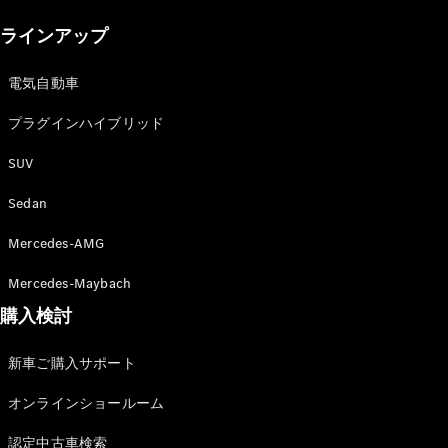
New models
ラインアップ
電気自動車モデル
プラグインハイブリッドモデル
電気自動車
プラグインハイブリッド
Sedan
SUV
Sedan
Mercedes-AMG
All Sedan
Mercedes-Maybach
CLA
購入検討
電気
Sedan
CLA
New
新車ご購入サポート
Sedan
C-Class
オンラインショールーム
Sedan
EQS
電気
認定中古車検索