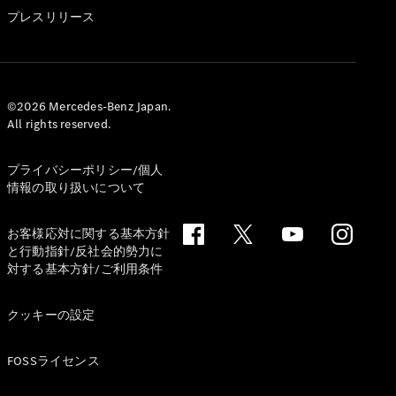
GLS
プレスリリース
G-
電気
Class
G-Class
試乗リクエ
©2026 Mercedes-Benz Japan.
All rights reserved.
スト
オンライン
ショールー
プライバシーポリシー/個人
ム
情報の取り扱いについて
Stationwagon
お客様応対に関する基本方針
と行動指針/反社会的勢力に
対する基本方針/ご利用条件
クッキーの設定
All
Stationwagon
FOSSライセンス
CLA
Shooting
New
電気