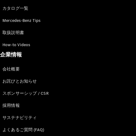
カタログ一覧
Mercedes-Benz Tips
All SUV
EQA
電気
取扱説明書
EQE
電気
SUV
How-to Videos
EQS
電気
企業情報
SUV
Mercedes-
Maybach
電気
会社概要
EQS SUV
GLA
お詫びとお知らせ
GLB
GLC
スポンサーシップ / CSR
GLC Coupé
GLE
採用情報
GLE Coupé
サステナビリティ
GLS
Mercedes-
よくあるご質問 (FAQ)
Maybach