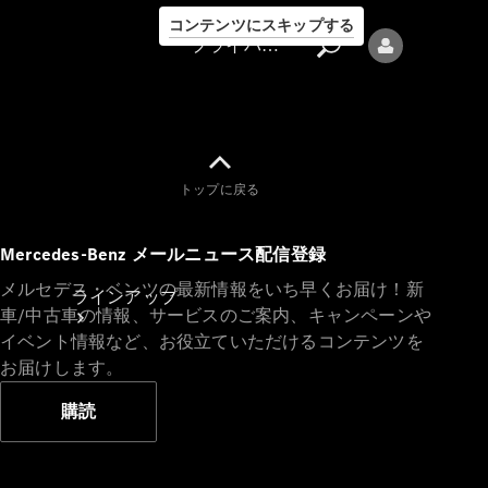
コンテンツにスキップする
プライバシーポリシー
トップに戻る
プライバシ
Mercedes-Benz メールニュース配信登録
ーポリシー
メルセデス・ベンツの最新情報をいち早くお届け！新
ラインアップ
車/中古車の情報、サービスのご案内、キャンペーンや
イベント情報など、お役立ていただけるコンテンツを
お届けします。
購読
Mercedes-Benz