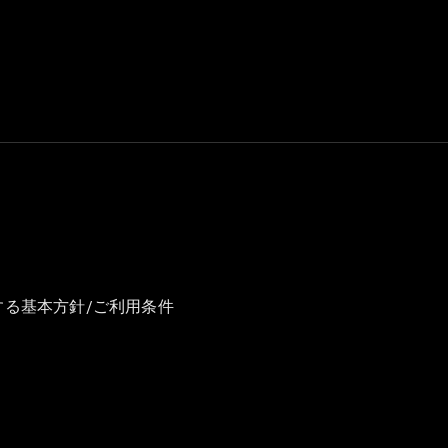
GLS
G-
電気
Class
G-Class
試乗リクエ
スト
オンライン
ショールー
ム
Stationwagon
する基本方針/ご利用条件
All
Stationwagon
CLA
Shooting
New
電気