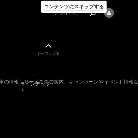
コンテンツにスキップする
プライバシーポリシー
トップに戻る
プライバシ
ーポリシー
古車の情報、サービスのご案内、キャンペーンやイベント情報
ラインアップ
Mercedes-Benz