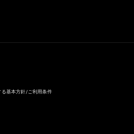
GLS
G-
電気
Class
G-Class
試乗リクエ
スト
オンライン
ショールー
ム
Stationwagon
する基本方針/ご利用条件
All
Stationwagon
CLA
Shooting
New
電気