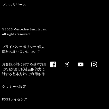
GLS
プレスリリース
G-
電気
Class
G-Class
試乗リクエ
©2026 Mercedes-Benz Japan.
All rights reserved.
スト
オンライン
ショールー
プライバシーポリシー/個人
ム
情報の取り扱いについて
Stationwagon
お客様応対に関する基本方針
と行動指針/反社会的勢力に
対する基本方針/ご利用条件
クッキーの設定
All
Stationwagon
FOSSライセンス
CLA
Shooting
New
電気