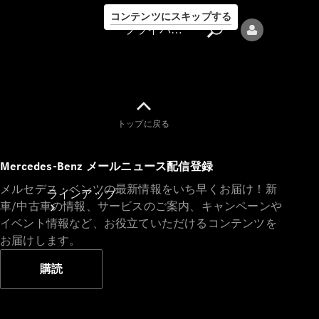
コンテンツにスキップする
プライバシーポリシー
トップに戻る
プライバシ
Mercedes-Benz メールニュース配信登録
ーポリシー
メルセデス・ベンツの最新情報をいち早くお届け！新
ラインアップ
車/中古車の情報、サービスのご案内、キャンペーンや
イベント情報など、お役立ていただけるコンテンツを
お届けします。
購読
Mercedes-Benz