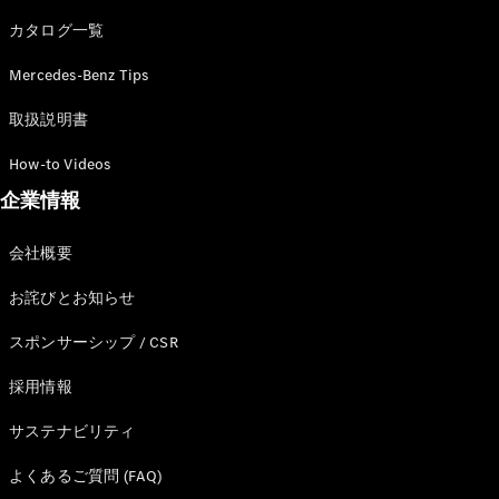
カタログ一覧
Mercedes-Benz Tips
All SUV
EQA
電気
取扱説明書
EQE
電気
SUV
How-to Videos
EQS
電気
企業情報
SUV
Mercedes-
Maybach
電気
会社概要
EQS SUV
GLA
お詫びとお知らせ
GLB
GLC
スポンサーシップ / CSR
GLC Coupé
GLE
採用情報
GLE Coupé
サステナビリティ
GLS
Mercedes-
よくあるご質問 (FAQ)
Maybach