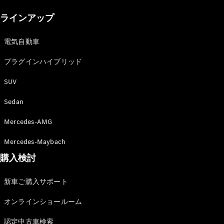
New models
ラインアップ
電気自動車モデル
プラグインハイブリッドモデル
電気自動車
プラグインハイブリッド
Sedan
SUV
Sedan
Mercedes-AMG
All Sedan
Mercedes-Maybach
CLA
購入検討
電気
Sedan
CLA
New
新車ご購入サポート
Sedan
C-Class
オンラインショールーム
Sedan
EQS
電気
認定中古車検索