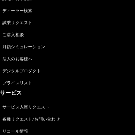
Sedan
E-Class
ディーラー検索
Sedan
S-Class
試乗リクエスト
New
Sedan
S-Class
ご購入相談
Sedan
New
Long
月額シミュレーション
Mercedes-
Maybach
New
法人のお客様へ
S-Class
デジタルプロダクト
試乗リクエ
プライスリスト
スト
サービス
オンライン
ショールー
ム
サービス入庫リクエスト
SUV
各種リクエスト/お問い合わせ
リコール情報