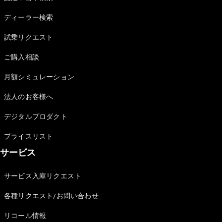
Sedan
E-Class
ディーラー検索
Sedan
S-Class
試乗リクエスト
New
Sedan
S-Class
ご購入相談
Sedan
New
Long
月額シミュレーション
Mercedes-
Maybach
New
法人のお客様へ
S-Class
デジタルプロダクト
試乗リクエ
プライスリスト
スト
サービス
オンライン
ショールー
ム
サービス入庫リクエスト
SUV
各種リクエスト/お問い合わせ
リコール情報