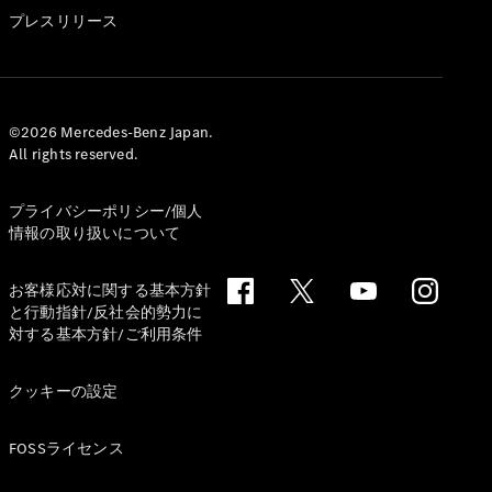
GLS
プレスリリース
G-
電気
Class
G-Class
試乗リクエ
©2026 Mercedes-Benz Japan.
All rights reserved.
スト
オンライン
ショールー
プライバシーポリシー/個人
ム
情報の取り扱いについて
Stationwagon
お客様応対に関する基本方針
と行動指針/反社会的勢力に
対する基本方針/ご利用条件
クッキーの設定
All
Stationwagon
FOSSライセンス
CLA
Shooting
New
電気