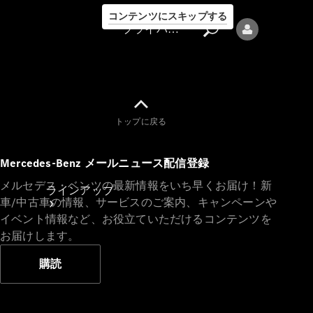
コンテンツにスキップする
プライバシーポリシー
トップに戻る
プライバシ
Mercedes-Benz メールニュース配信登録
ーポリシー
メルセデス・ベンツの最新情報をいち早くお届け！新
ラインアップ
車/中古車の情報、サービスのご案内、キャンペーンや
イベント情報など、お役立ていただけるコンテンツを
お届けします。
購読
Mercedes-Benz