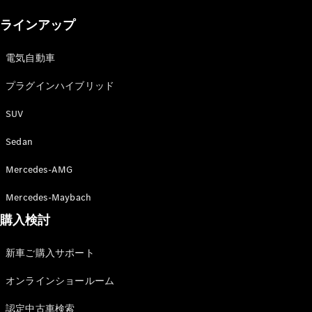
New models
ラインアップ
電気自動車モデル
プラグインハイブリッドモデル
電気自動車
プラグインハイブリッド
Sedan
SUV
Sedan
Mercedes-AMG
All Sedan
Mercedes-Maybach
CLA
購入検討
電気
Sedan
CLA
New
新車ご購入サポート
Sedan
C-Class
オンラインショールーム
Sedan
EQS
電気
認定中古車検索