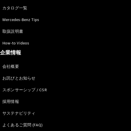
カタログ一覧
Mercedes-Benz Tips
All SUV
EQA
電気
取扱説明書
EQE
電気
SUV
How-to Videos
EQS
電気
企業情報
SUV
Mercedes-
Maybach
電気
会社概要
EQS SUV
GLA
お詫びとお知らせ
GLB
GLC
スポンサーシップ / CSR
GLC Coupé
GLE
採用情報
GLE Coupé
サステナビリティ
GLS
Mercedes-
よくあるご質問 (FAQ)
Maybach