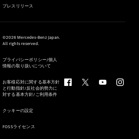
GLS
プレスリリース
G-
電気
Class
G-Class
試乗リクエ
©2026 Mercedes-Benz Japan.
All rights reserved.
スト
オンライン
ショールー
プライバシーポリシー/個人
ム
情報の取り扱いについて
Stationwagon
お客様応対に関する基本方針
と行動指針/反社会的勢力に
対する基本方針/ご利用条件
クッキーの設定
All
Stationwagon
FOSSライセンス
CLA
Shooting
New
電気