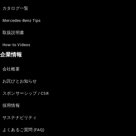
カタログ一覧
Mercedes-Benz Tips
All SUV
EQA
電気
取扱説明書
EQE
電気
SUV
How-to Videos
EQS
電気
企業情報
SUV
Mercedes-
Maybach
電気
会社概要
EQS SUV
GLA
お詫びとお知らせ
GLB
GLC
スポンサーシップ / CSR
GLC Coupé
GLE
採用情報
GLE Coupé
サステナビリティ
GLS
Mercedes-
よくあるご質問 (FAQ)
Maybach