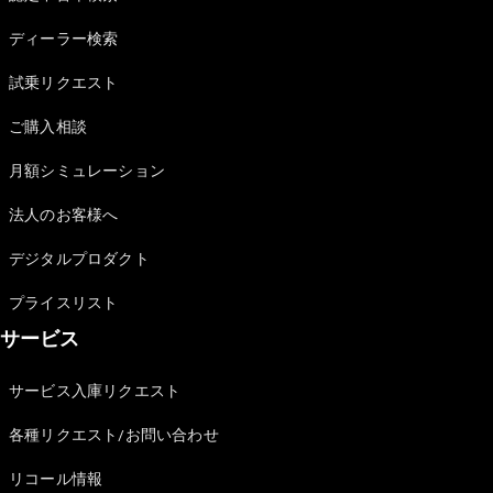
Sedan
E-Class
ディーラー検索
Sedan
S-Class
試乗リクエスト
New
Sedan
S-Class
ご購入相談
Sedan
New
Long
月額シミュレーション
Mercedes-
Maybach
New
法人のお客様へ
S-Class
デジタルプロダクト
試乗リクエ
プライスリスト
スト
サービス
オンライン
ショールー
ム
サービス入庫リクエスト
SUV
各種リクエスト/お問い合わせ
リコール情報