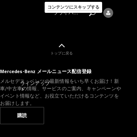
コンテンツにスキップする
プライバシーポリシー
トップに戻る
プライバシ
Mercedes-Benz メールニュース配信登録
ーポリシー
メルセデス・ベンツの最新情報をいち早くお届け！新
ラインアップ
車/中古車の情報、サービスのご案内、キャンペーンや
イベント情報など、お役立ていただけるコンテンツを
お届けします。
購読
Mercedes-Benz