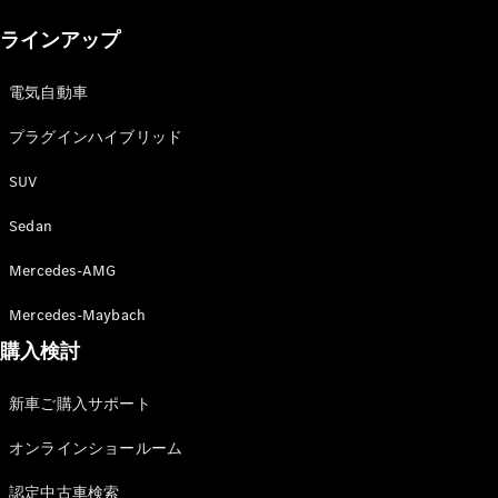
New models
ラインアップ
電気自動車モデル
プラグインハイブリッドモデル
電気自動車
プラグインハイブリッド
Sedan
SUV
Sedan
Mercedes-AMG
All Sedan
Mercedes-Maybach
CLA
購入検討
電気
Sedan
CLA
New
新車ご購入サポート
Sedan
C-Class
オンラインショールーム
Sedan
EQS
電気
認定中古車検索