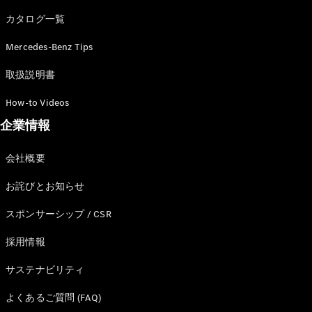
カタログ一覧
Mercedes-Benz Tips
All SUV
EQA
電気
取扱説明書
EQE
電気
SUV
How-to Videos
EQS
電気
企業情報
SUV
Mercedes-
Maybach
電気
会社概要
EQS SUV
GLA
お詫びとお知らせ
GLB
GLC
スポンサーシップ / CSR
GLC Coupé
GLE
採用情報
GLE Coupé
サステナビリティ
GLS
Mercedes-
よくあるご質問 (FAQ)
Maybach