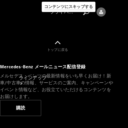
コンテンツにスキップする
プライバシーポリシー
トップに戻る
プライバシ
Mercedes-Benz メールニュース配信登録
ーポリシー
メルセデス・ベンツの最新情報をいち早くお届け！新
ラインアップ
車/中古車の情報、サービスのご案内、キャンペーンや
イベント情報など、お役立ていただけるコンテンツを
お届けします。
購読
Mercedes-Benz