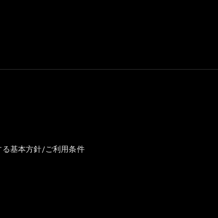
GLS
G-
電気
Class
G-Class
試乗リクエ
スト
オンライン
ショールー
ム
Stationwagon
する基本方針/ご利用条件
All
Stationwagon
CLA
Shooting
New
電気