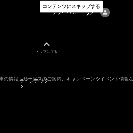
コンテンツにスキップする
プライバシーポリシー
トップに戻る
プライバシ
ーポリシー
古車の情報、サービスのご案内、キャンペーンやイベント情報
ラインアップ
Mercedes-Benz