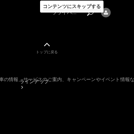
コンテンツにスキップする
プライバシーポリシー
トップに戻る
プライバシ
ーポリシー
古車の情報、サービスのご案内、キャンペーンやイベント情報
ラインアップ
Mercedes-Benz