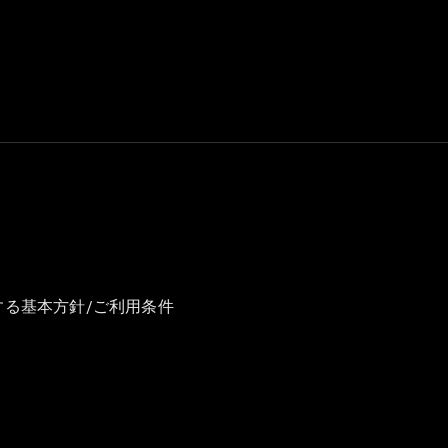
GLS
G-
電気
Class
G-Class
試乗リクエ
スト
オンライン
ショールー
ム
Stationwagon
する基本方針/ご利用条件
All
Stationwagon
CLA
Shooting
New
電気