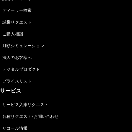
Sedan
E-Class
ディーラー検索
Sedan
S-Class
試乗リクエスト
New
Sedan
S-Class
ご購入相談
Sedan
New
Long
月額シミュレーション
Mercedes-
Maybach
New
法人のお客様へ
S-Class
デジタルプロダクト
試乗リクエ
プライスリスト
スト
サービス
オンライン
ショールー
ム
サービス入庫リクエスト
SUV
各種リクエスト/お問い合わせ
リコール情報