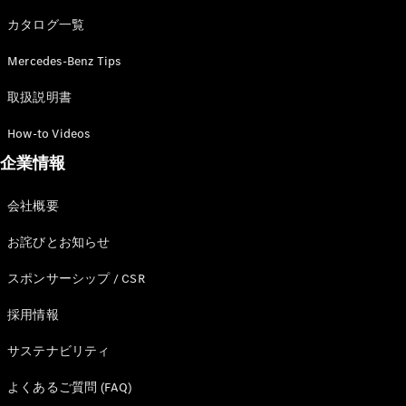
カタログ一覧
Mercedes-Benz Tips
All SUV
EQA
電気
取扱説明書
EQE
電気
SUV
How-to Videos
EQS
電気
企業情報
SUV
Mercedes-
Maybach
電気
会社概要
EQS SUV
GLA
お詫びとお知らせ
GLB
GLC
スポンサーシップ / CSR
GLC Coupé
GLE
採用情報
GLE Coupé
サステナビリティ
GLS
Mercedes-
よくあるご質問 (FAQ)
Maybach