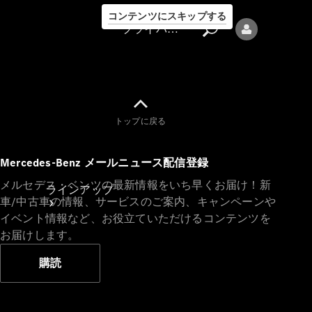
コンテンツにスキップする
プライバシーポリシー
トップに戻る
プライバシ
Mercedes-Benz メールニュース配信登録
ーポリシー
メルセデス・ベンツの最新情報をいち早くお届け！新
ラインアップ
車/中古車の情報、サービスのご案内、キャンペーンや
イベント情報など、お役立ていただけるコンテンツを
お届けします。
購読
Mercedes-Benz