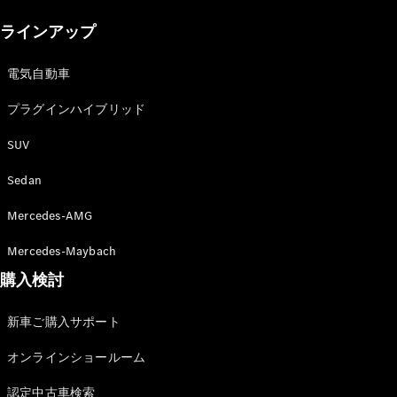
New models
ラインアップ
電気自動車モデル
プラグインハイブリッドモデル
電気自動車
プラグインハイブリッド
Sedan
SUV
Sedan
Mercedes-AMG
All Sedan
Mercedes-Maybach
CLA
購入検討
電気
Sedan
CLA
New
新車ご購入サポート
Sedan
C-Class
オンラインショールーム
Sedan
EQS
電気
認定中古車検索