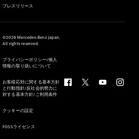
GLS
プレスリリース
G-
電気
Class
G-Class
試乗リクエ
©2026 Mercedes-Benz Japan.
All rights reserved.
スト
オンライン
ショールー
プライバシーポリシー/個人
ム
情報の取り扱いについて
Stationwagon
お客様応対に関する基本方針
と行動指針/反社会的勢力に
対する基本方針/ご利用条件
クッキーの設定
All
Stationwagon
FOSSライセンス
CLA
Shooting
New
電気