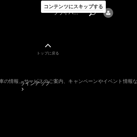
コンテンツにスキップする
プライバシーポリシー
トップに戻る
プライバシ
ーポリシー
古車の情報、サービスのご案内、キャンペーンやイベント情報
ラインアップ
Mercedes-Benz