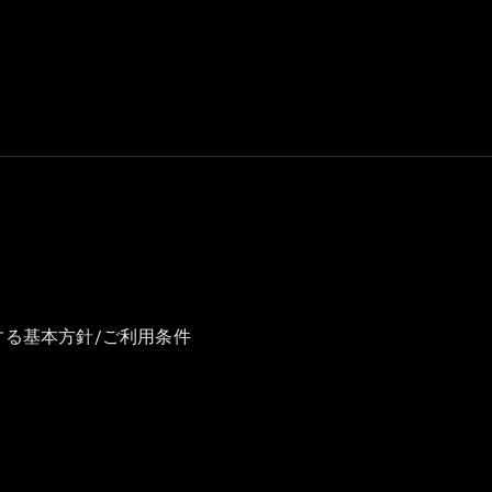
GLS
G-
電気
Class
G-Class
試乗リクエ
スト
オンライン
ショールー
ム
Stationwagon
する基本方針/ご利用条件
All
Stationwagon
CLA
Shooting
New
電気