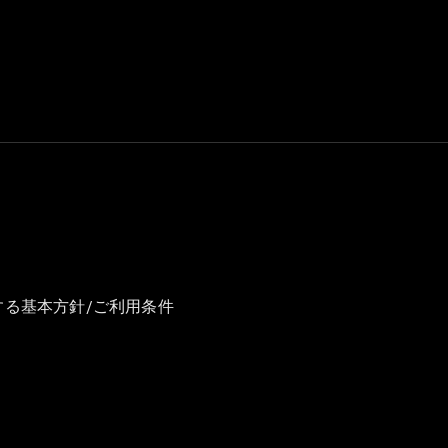
GLS
G-
電気
Class
G-Class
試乗リクエ
スト
オンライン
ショールー
ム
Stationwagon
する基本方針/ご利用条件
All
Stationwagon
CLA
Shooting
New
電気