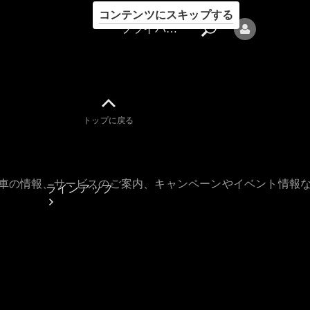
コンテンツにスキップする
プライバシーポリシー
トップに戻る
プライバシ
ーポリシー
古車の情報、サービスのご案内、キャンペーンやイベント情報
ラインアップ
Mercedes-Benz