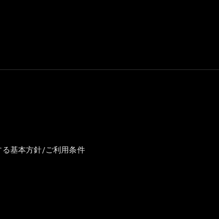
GLS
G-
電気
Class
G-Class
試乗リクエ
スト
オンライン
ショールー
ム
Stationwagon
する基本方針/ご利用条件
All
Stationwagon
CLA
Shooting
New
電気