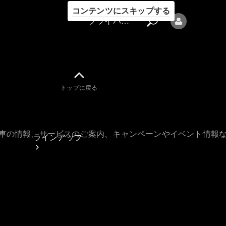
コンテンツにスキップする
プライバシーポリシー
トップに戻る
プライバシ
ーポリシー
古車の情報、サービスのご案内、キャンペーンやイベント情報
ラインアップ
Mercedes-Benz