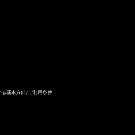
GLS
G-
電気
Class
G-Class
試乗リクエ
スト
オンライン
ショールー
ム
Stationwagon
する基本方針/ご利用条件
All
Stationwagon
CLA
Shooting
New
電気