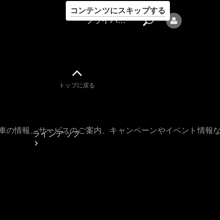
コンテンツにスキップする
プライバシーポリシー
トップに戻る
プライバシ
ーポリシー
古車の情報、サービスのご案内、キャンペーンやイベント情報
ラインアップ
Mercedes-Benz