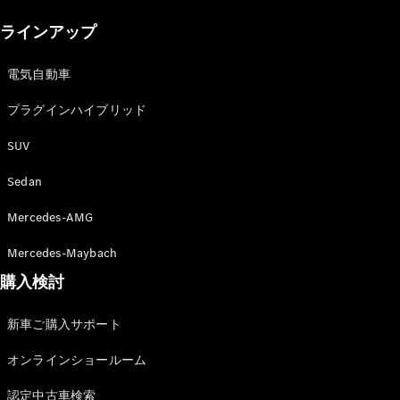
New models
ラインアップ
電気自動車モデル
プラグインハイブリッドモデル
電気自動車
プラグインハイブリッド
Sedan
SUV
Sedan
Mercedes-AMG
All Sedan
Mercedes-Maybach
CLA
購入検討
電気
Sedan
CLA
New
新車ご購入サポート
Sedan
C-Class
オンラインショールーム
Sedan
EQS
電気
認定中古車検索