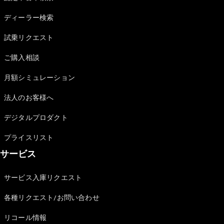
Sedan
E-Class
ディーラー検索
Sedan
S-Class
試乗リクエスト
New
Sedan
S-Class
ご購入相談
Sedan
New
Long
月額シミュレーション
Mercedes-
Maybach
New
法人のお客様へ
S-Class
デジタルプロダクト
試乗リクエ
プライスリスト
スト
サービス
オンライン
ショールー
ム
サービス入庫リクエスト
SUV
各種リクエスト/お問い合わせ
リコール情報