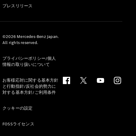
GLS
プレスリリース
G-
電気
Class
G-Class
試乗リクエ
©2026 Mercedes-Benz Japan.
All rights reserved.
スト
オンライン
ショールー
プライバシーポリシー/個人
ム
情報の取り扱いについて
Stationwagon
お客様応対に関する基本方針
と行動指針/反社会的勢力に
対する基本方針/ご利用条件
クッキーの設定
All
Stationwagon
FOSSライセンス
CLA
Shooting
New
電気