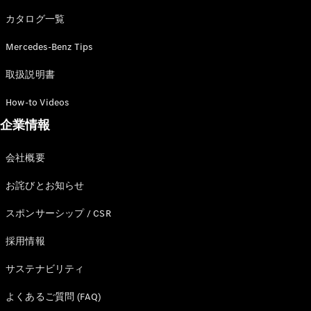
カタログ一覧
Mercedes-Benz Tips
All SUV
EQA
電気
取扱説明書
EQE
電気
SUV
How-to Videos
EQS
電気
企業情報
SUV
Mercedes-
Maybach
電気
会社概要
EQS SUV
GLA
お詫びとお知らせ
GLB
GLC
スポンサーシップ / CSR
GLC Coupé
GLE
採用情報
GLE Coupé
サステナビリティ
GLS
Mercedes-
よくあるご質問 (FAQ)
Maybach