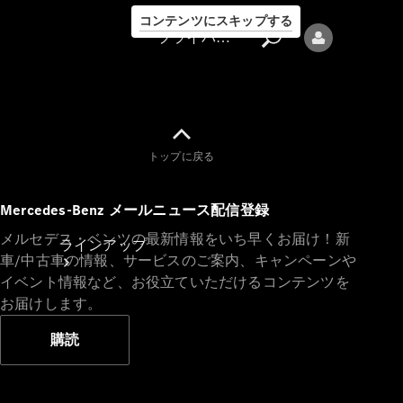
コンテンツにスキップする
プライバシーポリシー
トップに戻る
プライバシ
Mercedes-Benz メールニュース配信登録
ーポリシー
メルセデス・ベンツの最新情報をいち早くお届け！新
ラインアップ
車/中古車の情報、サービスのご案内、キャンペーンや
イベント情報など、お役立ていただけるコンテンツを
お届けします。
購読
Mercedes-Benz