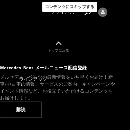
コンテンツにスキップする
プライバシーポリシー
トップに戻る
プライバシ
Mercedes-Benz メールニュース配信登録
ーポリシー
メルセデス・ベンツの最新情報をいち早くお届け！新
ラインアップ
車/中古車の情報、サービスのご案内、キャンペーンや
イベント情報など、お役立ていただけるコンテンツを
お届けします。
購読
Mercedes-Benz