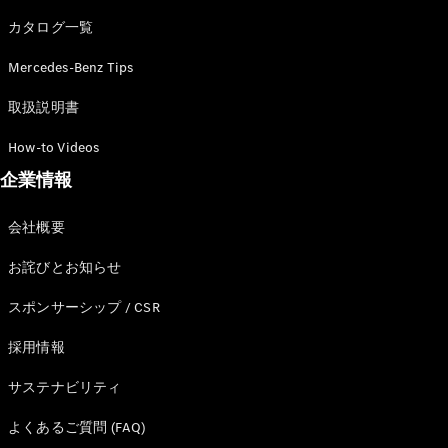
カタログ一覧
Mercedes-Benz Tips
All SUV
EQA
電気
取扱説明書
EQE
電気
SUV
How-to Videos
EQS
電気
企業情報
SUV
Mercedes-
Maybach
電気
会社概要
EQS SUV
GLA
お詫びとお知らせ
GLB
GLC
スポンサーシップ / CSR
GLC Coupé
GLE
採用情報
GLE Coupé
サステナビリティ
GLS
Mercedes-
よくあるご質問 (FAQ)
Maybach