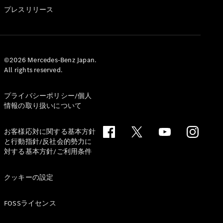
GLS
プレスリリース
G-
電気
Class
G-Class
試乗リクエ
©2026 Mercedes-Benz Japan.
All rights reserved.
スト
オンライン
ショールー
プライバシーポリシー/個人
ム
情報の取り扱いについて
Stationwagon
お客様応対に関する基本方針
と行動指針/反社会的勢力に
対する基本方針/ご利用条件
クッキーの設定
All
Stationwagon
FOSSライセンス
CLA
Shooting
New
電気