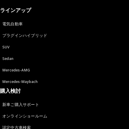
New models
ラインアップ
電気自動車モデル
プラグインハイブリッドモデル
電気自動車
プラグインハイブリッド
Sedan
SUV
Sedan
Mercedes-AMG
All Sedan
Mercedes-Maybach
CLA
購入検討
電気
Sedan
CLA
New
新車ご購入サポート
Sedan
C-Class
オンラインショールーム
Sedan
EQS
電気
認定中古車検索