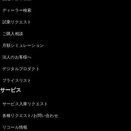
Sedan
E-Class
ディーラー検索
Sedan
S-Class
試乗リクエスト
New
Sedan
S-Class
ご購入相談
Sedan
New
Long
月額シミュレーション
Mercedes-
Maybach
New
法人のお客様へ
S-Class
デジタルプロダクト
試乗リクエ
プライスリスト
スト
サービス
オンライン
ショールー
ム
サービス入庫リクエスト
SUV
各種リクエスト/お問い合わせ
リコール情報