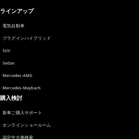
New models
ラインアップ
電気自動車モデル
プラグインハイブリッドモデル
電気自動車
プラグインハイブリッド
Sedan
SUV
Sedan
Mercedes-AMG
All Sedan
Mercedes-Maybach
CLA
購入検討
電気
Sedan
CLA
New
新車ご購入サポート
Sedan
C-Class
オンラインショールーム
Sedan
EQS
電気
認定中古車検索