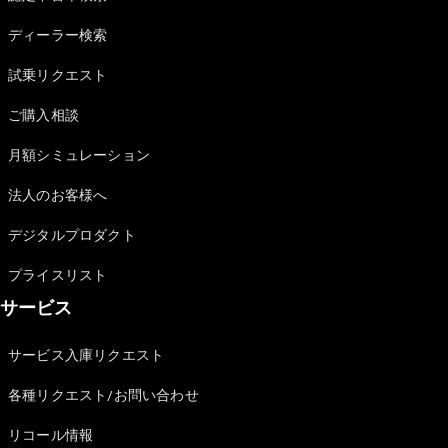
Sedan
E-Class
ディーラー検索
Sedan
S-Class
試乗リクエスト
New
Sedan
S-Class
ご購入相談
Sedan
New
Long
月額シミュレーション
Mercedes-
Maybach
New
法人のお客様へ
S-Class
デジタルプロダクト
試乗リクエ
プライスリスト
スト
サービス
オンライン
ショールー
ム
サービス入庫リクエスト
SUV
各種リクエスト/お問い合わせ
リコール情報