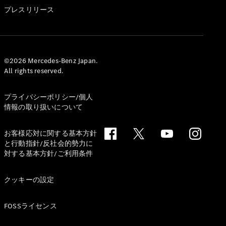
GLS
プレスリリース
G-
電気
Class
G-Class
試乗リクエ
©2026 Mercedes-Benz Japan.
All rights reserved.
スト
オンライン
ショールー
プライバシーポリシー/個人
ム
情報の取り扱いについて
Stationwagon
お客様応対に関する基本方針
と行動指針/反社会的勢力に
対する基本方針/ご利用条件
クッキーの設定
All
Stationwagon
FOSSライセンス
CLA
Shooting
New
電気