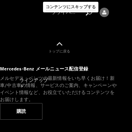
コンテンツにスキップする
プライバシーポリシー
トップに戻る
プライバシ
Mercedes-Benz メールニュース配信登録
ーポリシー
メルセデス・ベンツの最新情報をいち早くお届け！新
ラインアップ
車/中古車の情報、サービスのご案内、キャンペーンや
イベント情報など、お役立ていただけるコンテンツを
お届けします。
購読
Mercedes-Benz