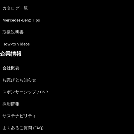
カタログ一覧
Mercedes-Benz Tips
All SUV
EQA
電気
取扱説明書
EQE
電気
SUV
How-to Videos
EQS
電気
企業情報
SUV
Mercedes-
Maybach
電気
会社概要
EQS SUV
GLA
お詫びとお知らせ
GLB
GLC
スポンサーシップ / CSR
GLC Coupé
GLE
採用情報
GLE Coupé
サステナビリティ
GLS
Mercedes-
よくあるご質問 (FAQ)
Maybach