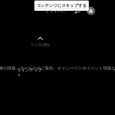
コンテンツにスキップする
プライバシーポリシー
トップに戻る
プライバシ
ーポリシー
古車の情報、サービスのご案内、キャンペーンやイベント情報
ラインアップ
Mercedes-Benz