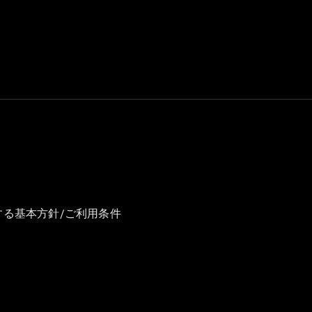
GLS
G-
電気
Class
G-Class
試乗リクエ
スト
オンライン
ショールー
ム
Stationwagon
する基本方針/ご利用条件
All
Stationwagon
CLA
Shooting
New
電気