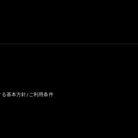
GLS
G-
電気
Class
G-Class
試乗リクエ
スト
オンライン
ショールー
ム
Stationwagon
する基本方針/ご利用条件
All
Stationwagon
CLA
Shooting
New
電気