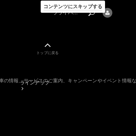
コンテンツにスキップする
プライバシーポリシー
トップに戻る
プライバシ
ーポリシー
古車の情報、サービスのご案内、キャンペーンやイベント情報
ラインアップ
Mercedes-Benz