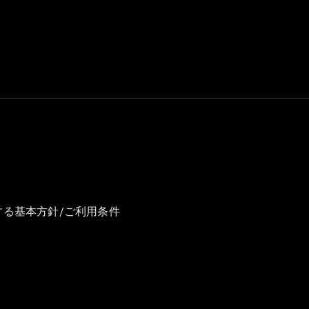
GLS
G-
電気
Class
G-Class
試乗リクエ
スト
オンライン
ショールー
ム
Stationwagon
する基本方針/ご利用条件
All
Stationwagon
CLA
Shooting
New
電気