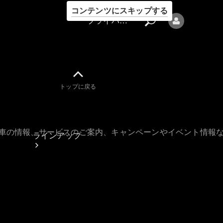
コンテンツにスキップする
プライバシーポリシー
トップに戻る
プライバシ
ーポリシー
古車の情報、サービスのご案内、キャンペーンやイベント情報
ラインアップ
Mercedes-Benz