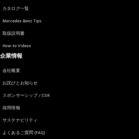
カタログ一覧
Mercedes-Benz Tips
All SUV
EQA
電気
取扱説明書
EQE
電気
SUV
How-to Videos
EQS
電気
企業情報
SUV
Mercedes-
Maybach
電気
会社概要
EQS SUV
GLA
お詫びとお知らせ
GLB
GLC
スポンサーシップ / CSR
GLC Coupé
GLE
採用情報
GLE Coupé
サステナビリティ
GLS
Mercedes-
よくあるご質問 (FAQ)
Maybach