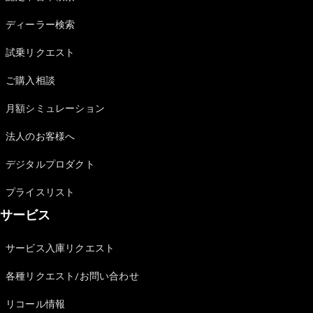
Sedan
E-Class
ディーラー検索
Sedan
S-Class
試乗リクエスト
New
Sedan
S-Class
ご購入相談
Sedan
New
Long
月額シミュレーション
Mercedes-
Maybach
New
法人のお客様へ
S-Class
デジタルプロダクト
試乗リクエ
プライスリスト
スト
サービス
オンライン
ショールー
ム
サービス入庫リクエスト
SUV
各種リクエスト/お問い合わせ
リコール情報