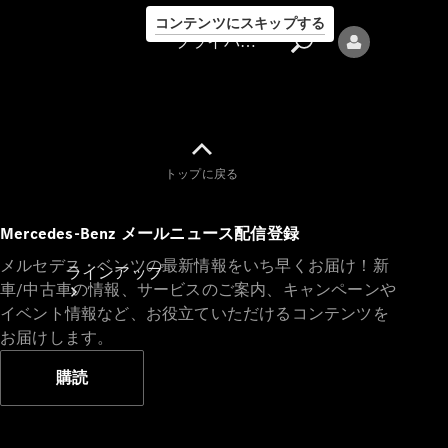
コンテンツにスキップする
プライバシーポリシー
トップに戻る
プライバシ
Mercedes-Benz メールニュース配信登録
ーポリシー
メルセデス・ベンツの最新情報をいち早くお届け！新
ラインアップ
車/中古車の情報、サービスのご案内、キャンペーンや
イベント情報など、お役立ていただけるコンテンツを
お届けします。
購読
Mercedes-Benz