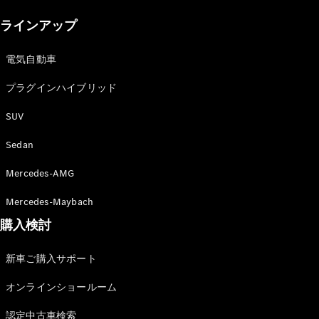
New models
ラインアップ
電気自動車モデル
プラグインハイブリッドモデル
電気自動車
プラグインハイブリッド
Sedan
SUV
Sedan
Mercedes-AMG
All Sedan
Mercedes-Maybach
CLA
購入検討
電気
Sedan
CLA
New
新車ご購入サポート
Sedan
C-Class
オンラインショールーム
Sedan
EQS
電気
認定中古車検索