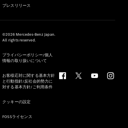
GLS
プレスリリース
G-
電気
Class
G-Class
試乗リクエ
©2026 Mercedes-Benz Japan.
All rights reserved.
スト
オンライン
ショールー
プライバシーポリシー/個人
ム
情報の取り扱いについて
Stationwagon
お客様応対に関する基本方針
と行動指針/反社会的勢力に
対する基本方針/ご利用条件
クッキーの設定
All
Stationwagon
FOSSライセンス
CLA
Shooting
New
電気