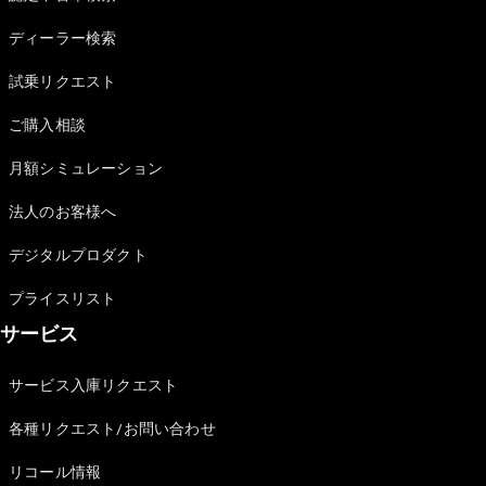
Sedan
E-Class
ディーラー検索
Sedan
S-Class
試乗リクエスト
New
Sedan
S-Class
ご購入相談
Sedan
New
Long
月額シミュレーション
Mercedes-
Maybach
New
法人のお客様へ
S-Class
デジタルプロダクト
試乗リクエ
プライスリスト
スト
サービス
オンライン
ショールー
ム
サービス入庫リクエスト
SUV
各種リクエスト/お問い合わせ
リコール情報