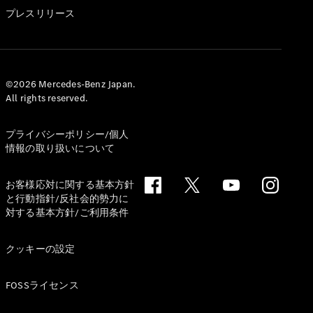
GLS
プレスリリース
G-
電気
Class
G-Class
試乗リクエ
©2026 Mercedes-Benz Japan.
All rights reserved.
スト
オンライン
ショールー
プライバシーポリシー/個人
ム
情報の取り扱いについて
Stationwagon
お客様応対に関する基本方針
と行動指針/反社会的勢力に
対する基本方針/ご利用条件
クッキーの設定
All
Stationwagon
FOSSライセンス
CLA
Shooting
New
電気