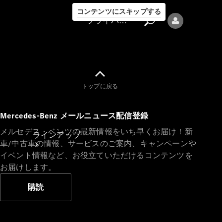
コンテンツにスキップする
プライバシーポリシー
トップに戻る
プライバシ
Mercedes-Benz メールニュース配信登録
ーポリシー
メルセデス・ベンツの最新情報をいち早くお届け！新
ラインアップ
車/中古車の情報、サービスのご案内、キャンペーンや
イベント情報など、お役立ていただけるコンテンツを
お届けします。
購読
Mercedes-Benz