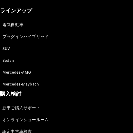
New models
ラインアップ
電気自動車モデル
プラグインハイブリッドモデル
電気自動車
プラグインハイブリッド
Sedan
SUV
Sedan
Mercedes-AMG
All Sedan
Mercedes-Maybach
CLA
購入検討
電気
Sedan
CLA
New
新車ご購入サポート
Sedan
C-Class
オンラインショールーム
Sedan
EQS
電気
認定中古車検索