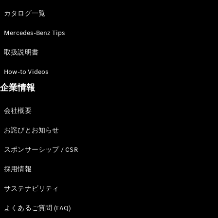
カタログ一覧
Mercedes-Benz Tips
All SUV
EQA
電気
取扱説明書
EQE
電気
SUV
How-to Videos
EQS
電気
企業情報
SUV
Mercedes-
Maybach
電気
会社概要
EQS SUV
GLA
お詫びとお知らせ
GLB
GLC
スポンサーシップ / CSR
GLC Coupé
GLE
採用情報
GLE Coupé
サステナビリティ
GLS
Mercedes-
よくあるご質問 (FAQ)
Maybach