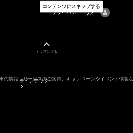
コンテンツにスキップする
プライバシーポリシー
トップに戻る
プライバシ
ーポリシー
古車の情報、サービスのご案内、キャンペーンやイベント情報
ラインアップ
Mercedes-Benz