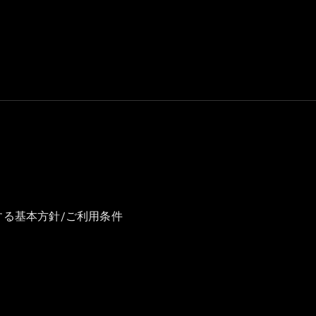
GLS
G-
電気
Class
G-Class
試乗リクエ
スト
オンライン
ショールー
ム
Stationwagon
する基本方針/ご利用条件
All
Stationwagon
CLA
Shooting
New
電気