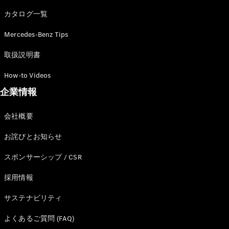
カタログ一覧
Mercedes-Benz Tips
All SUV
EQA
電気
取扱説明書
EQE
電気
SUV
How-to Videos
EQS
電気
企業情報
SUV
Mercedes-
Maybach
電気
会社概要
EQS SUV
GLA
お詫びとお知らせ
GLB
GLC
スポンサーシップ / CSR
GLC Coupé
GLE
採用情報
GLE Coupé
サステナビリティ
GLS
Mercedes-
よくあるご質問 (FAQ)
Maybach