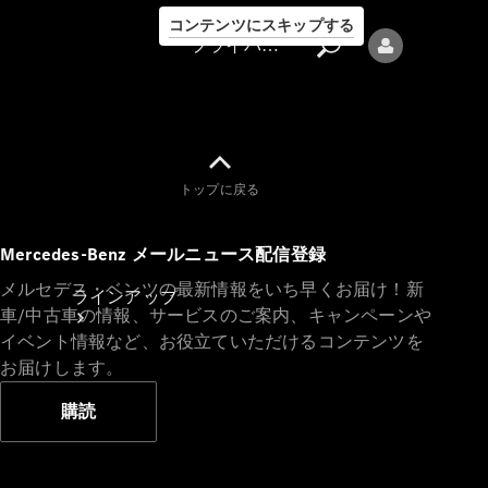
コンテンツにスキップする
プライバシーポリシー
トップに戻る
プライバシ
Mercedes-Benz メールニュース配信登録
ーポリシー
メルセデス・ベンツの最新情報をいち早くお届け！新
ラインアップ
車/中古車の情報、サービスのご案内、キャンペーンや
イベント情報など、お役立ていただけるコンテンツを
お届けします。
購読
Mercedes-Benz