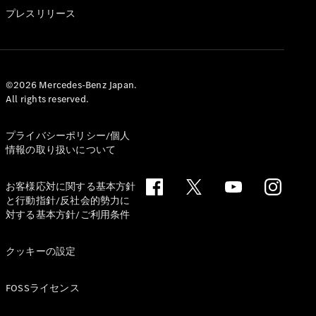
GLS
プレスリリース
G-
電気
Class
G-Class
試乗リクエ
©2026 Mercedes-Benz Japan.
All rights reserved.
スト
オンライン
ショールー
プライバシーポリシー/個人
ム
情報の取り扱いについて
Stationwagon
お客様応対に関する基本方針
と行動指針/反社会的勢力に
対する基本方針/ご利用条件
クッキーの設定
All
Stationwagon
FOSSライセンス
CLA
Shooting
New
電気