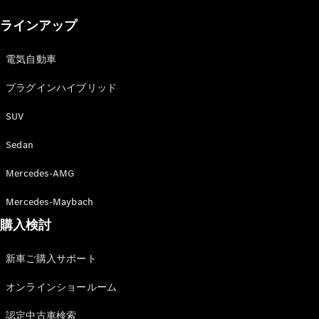
New models
ラインアップ
電気自動車モデル
プラグインハイブリッドモデル
電気自動車
プラグインハイブリッド
Sedan
SUV
Sedan
Mercedes-AMG
All Sedan
Mercedes-Maybach
CLA
購入検討
電気
Sedan
CLA
New
新車ご購入サポート
Sedan
C-Class
オンラインショールーム
Sedan
EQS
電気
認定中古車検索