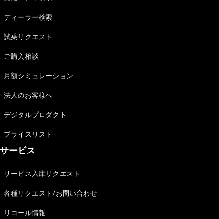
Sedan
E-Class
ディーラー検索
Sedan
S-Class
試乗リクエスト
New
Sedan
S-Class
ご購入相談
Sedan
New
Long
月額シミュレーション
Mercedes-
Maybach
New
法人のお客様へ
S-Class
デジタルプロダクト
試乗リクエ
プライスリスト
スト
サービス
オンライン
ショールー
ム
サービス入庫リクエスト
SUV
各種リクエスト/お問い合わせ
リコール情報