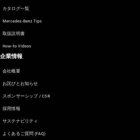
カタログ一覧
Mercedes-Benz Tips
All SUV
EQA
電気
取扱説明書
EQE
電気
SUV
How-to Videos
EQS
電気
企業情報
SUV
Mercedes-
Maybach
電気
会社概要
EQS SUV
GLA
お詫びとお知らせ
GLB
GLC
スポンサーシップ / CSR
GLC Coupé
GLE
採用情報
GLE Coupé
サステナビリティ
GLS
Mercedes-
よくあるご質問 (FAQ)
Maybach