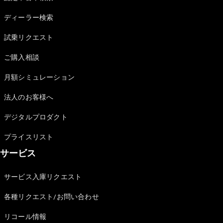
Sedan
E-Class
ディーラー検索
Sedan
S-Class
試乗リクエスト
New
Sedan
S-Class
ご購入相談
Sedan
New
Long
月額シミュレーション
Mercedes-
Maybach
New
法人のお客様へ
S-Class
デジタルプロダクト
試乗リクエ
プライスリスト
スト
サービス
オンライン
ショールー
ム
サービス入庫リクエスト
SUV
各種リクエスト/お問い合わせ
リコール情報