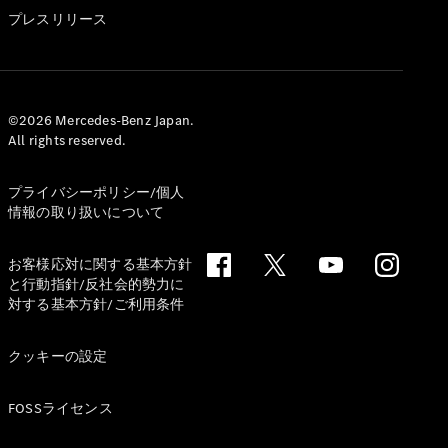
GLS
プレスリリース
G-
電気
Class
G-Class
試乗リクエ
©2026 Mercedes-Benz Japan.
All rights reserved.
スト
オンライン
ショールー
プライバシーポリシー/個人
ム
情報の取り扱いについて
Stationwagon
お客様応対に関する基本方針
と行動指針/反社会的勢力に
対する基本方針/ご利用条件
クッキーの設定
All
Stationwagon
FOSSライセンス
CLA
Shooting
New
電気