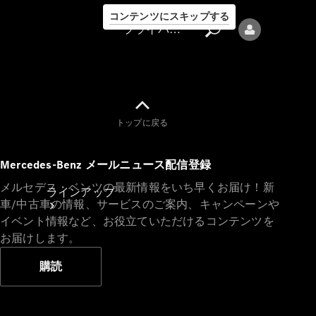
コンテンツにスキップする
プライバシーポリシー
トップに戻る
プライバシ
Mercedes-Benz メールニュース配信登録
ーポリシー
メルセデス・ベンツの最新情報をいち早くお届け！新
ラインアップ
車/中古車の情報、サービスのご案内、キャンペーンや
イベント情報など、お役立ていただけるコンテンツを
お届けします。
購読
Mercedes-Benz