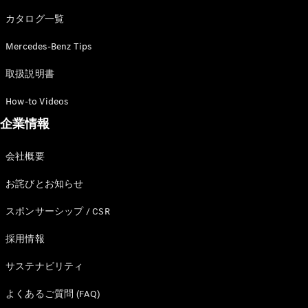
カタログ一覧
Mercedes-Benz Tips
All SUV
EQA
電気
取扱説明書
EQE
電気
SUV
How-to Videos
EQS
電気
企業情報
SUV
Mercedes-
Maybach
電気
会社概要
EQS SUV
GLA
お詫びとお知らせ
GLB
GLC
スポンサーシップ / CSR
GLC Coupé
GLE
採用情報
GLE Coupé
サステナビリティ
GLS
Mercedes-
よくあるご質問 (FAQ)
Maybach