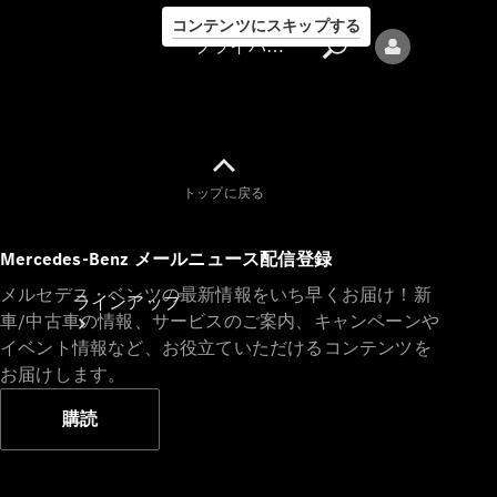
コンテンツにスキップする
プライバシーポリシー
トップに戻る
プライバシ
Mercedes-Benz メールニュース配信登録
ーポリシー
メルセデス・ベンツの最新情報をいち早くお届け！新
ラインアップ
車/中古車の情報、サービスのご案内、キャンペーンや
イベント情報など、お役立ていただけるコンテンツを
お届けします。
購読
Mercedes-Benz