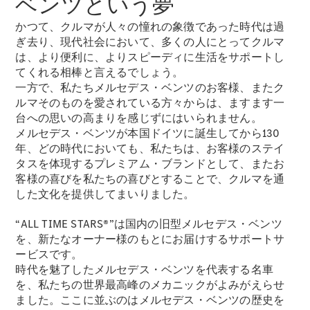
ベンツという夢
かつて、クルマが人々の憧れの象徴であった時代は過
ぎ去り、現代社会において、多くの人にとってクルマ
は、より便利に、よりスピーディに生活をサポートし
てくれる相棒と言えるでしょう。
一方で、私たちメルセデス・ベンツのお客様、またク
ルマそのものを愛されている方々からは、ますます一
台への思いの高まりを感じずにはいられません。
メルセデス・ベンツが本国ドイツに誕生してから130
年、どの時代においても、私たちは、お客様のステイ
タスを体現するプレミアム・ブランドとして、またお
客様の喜びを私たちの喜びとすることで、クルマを通
した文化を提供してまいりました。
“ALL TIME STARS®”は国内の旧型メルセデス・ベンツ
を、新たなオーナー様のもとにお届けするサポートサ
ービスです。
時代を魅了したメルセデス・ベンツを代表する名車
を、私たちの世界最高峰のメカニックがよみがえらせ
ました。ここに並ぶのはメルセデス・ベンツの歴史を