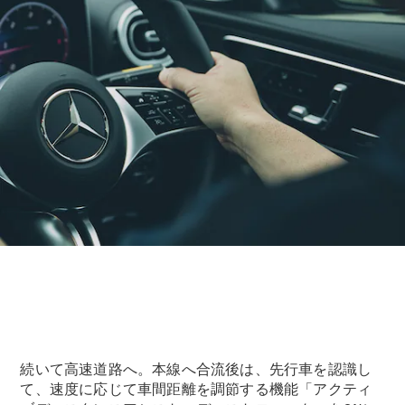
All
Cabriolet/Roadster
CLE
Cabriolet
Mercedes-
AMG SL
Roadster
Mercedes-
Maybach SL
試乗リクエ
スト
オンライン
ショールー
続いて高速道路へ。本線へ合流後は、先行車を認識し
ム
て、速度に応じて車間距離を調節する機能「アクティ
Mini Van