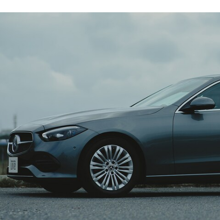
Sedan
E-Class
Sedan
S-Class
New
Sedan
S-Class
Sedan
New
Long
Mercedes-
Maybach
New
S-Class
試乗リクエ
スト
オンライン
ショールー
ム
SUV