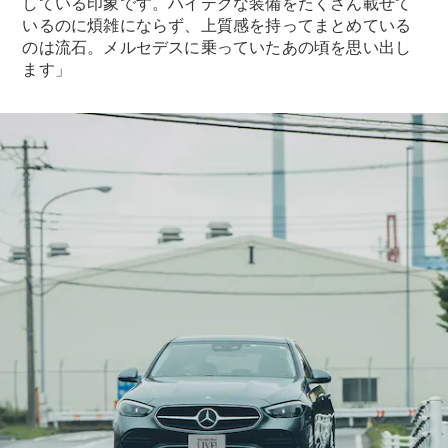
している印象です。ハイテクな装備をたくさん載せて
Brake
いるのに煩雑にならず、上質感を持ってまとめている
CLA
のは流石。メルセデスに乗っていたあの頃を思い出し
Shooting
New
ます」
Brake
C-Class
Stationwagon
C-Class All-
Terrain
E-Class
Stationwagon
E-Class All-
Terrain
試乗リクエ
スト
オンライン
ショールー
ム
Compact