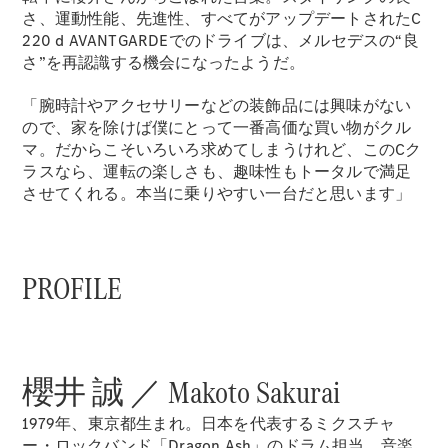
さ、運動性能、先進性、すべてがアップデートされたC
試乗リクエ
220 d AVANTGARDEでのドライブは、メルセデスの“良
スト
さ”を再認識する機会になったようだ。
「腕時計やアクセサリーなどの装飾品には興味がない
デジタルプ
ので、家を除けば僕にとって一番高価な買い物がクル
ロダクト
マ。だからこそいろいろ求めてしまうけれど、このCク
サービスプ
ラスなら、運転の楽しさも、趣味性もトータルで満足
ログラム
させてくれる。本当に乗りやすい一台だと思います」
アクセサ
リー/コレ
クション
PROFILE
櫻井 誠 ／ Makoto Sakurai
1979年、東京都生まれ。日本を代表するミクスチャ
ー・ロックバンド「Dragon Ash」のドラム担当。音楽