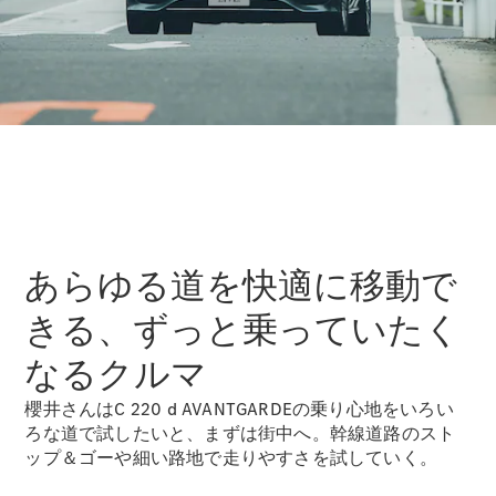
All Compact
A-Class
B-Class
試乗リクエ
スト
オンライン
あらゆる道を快適に移動で
ショールー
きる、ずっと乗っていたく
ム
Coupé
なるクルマ
櫻井さんはC 220 d AVANTGARDEの乗り心地をいろい
ろな道で試したいと、まずは街中へ。幹線道路のスト
ップ＆ゴーや細い路地で走りやすさを試していく。