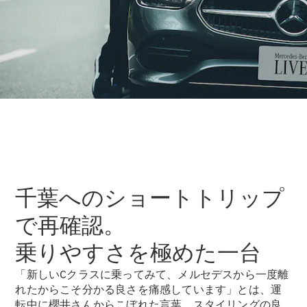
ショールー
ム
認定中古車
検索
フェア・イ
ベント キャ
ンペーン
ファイナン
ス(リース/
ローン)
法人のお客
千葉へのショートトリップ
様へ
認定中古車
で再確認。
とは
買取サービ
乗りやすさを極めた一台
ス
「新しいCクラスに乗ってみて、メルセデスから一度離
見積シミュ
れたからこそ分かる良さを痛感しています」とは、運
レーション
転中に櫻井さんからこぼれた言葉。スタイリングの良