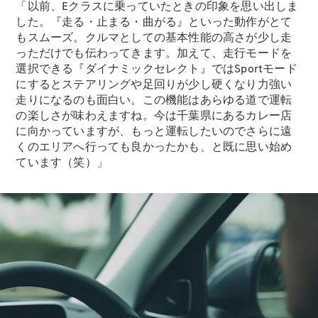
All Coupé
「以前、Eクラスに乗っていたときの印象を思い出しま
CLE Coupé
した。『走る・止まる・曲がる』といった動作がとて
Mercedes-
もスムーズ。クルマとしての基本性能の高さが少し走
AMG GT
っただけでも伝わってきます。加えて、走行モードを
Coupé
選択できる『ダイナミックセレクト』ではSportモード
Mercedes-
にするとステアリングや足回りが少し硬くなり力強い
AMG GT 4-
走りになるのも面白い。この機能はあらゆる道で運転
Door-Coupé
の楽しさが味わえますね。今は千葉県にあるカレー店
Mercedes-
に向かっていますが、もっと運転したいのでさらに遠
AMG GT
くのエリアへ行っても良かったかも、と既に思い始め
New
電気
4-Door-
ています（笑）」
Coupé
試乗リクエ
スト
オンライン
ショールー
ム
Cabriolet/Roadster