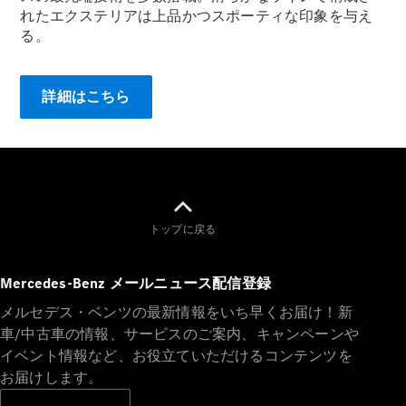
れたエクステリアは上品かつスポーティな印象を与え
る。
詳細はこちら
アフターサ
ービス
メルセデス
トップに戻る
の電気自動
車を選ぶ理
由
Mercedes-Benz メールニュース配信登録
メルセデス・ベンツの最新情報をいち早くお届け！新
サービス入
車/中古車の情報、サービスのご案内、キャンペーンや
庫リクエス
イベント情報など、お役立ていただけるコンテンツを
ト
お届けします。
メンテナン
ス＆リペア