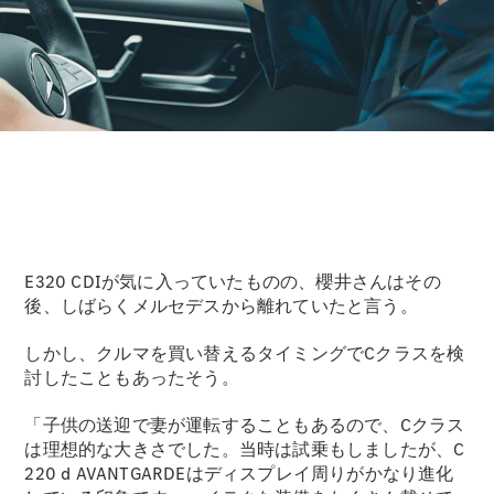
GLS
G-
電気
Class
G-Class
試乗リクエ
スト
オンライン
ショールー
ム
Stationwagon
E320 CDIが気に入っていたものの、櫻井さんはその
後、しばらくメルセデスから離れていたと言う。
しかし、クルマを買い替えるタイミングでCクラスを検
討したこともあったそう。
All
「子供の送迎で妻が運転することもあるので、Cクラス
Stationwagon
は理想的な大きさでした。当時は試乗もしましたが、C
CLA
220 d AVANTGARDEはディスプレイ周りがかなり進化
Shooting
New
電気