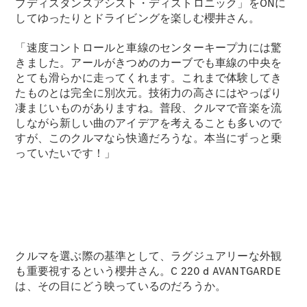
ブディスタンスアシスト・ディストロニック」をONに
してゆったりとドライビングを楽しむ櫻井さん。
「速度コントロールと車線のセンターキープ力には驚
きました。アールがきつめのカーブでも車線の中央を
とても滑らかに走ってくれます。これまで体験してき
V-Class
たものとは完全に別次元。技術力の高さにはやっぱり
凄まじいものがありますね。普段、クルマで音楽を流
しながら新しい曲のアイデアを考えることも多いので
試乗リクエ
すが、このクルマなら快適だろうな。本当にずっと乗
スト
っていたいです！」
オンライン
ショールー
ム
試乗リクエスト
オンラインショールーム
クルマを選ぶ際の基準として、ラグジュアリーな外観
も重要視するという櫻井さん。C 220 d AVANTGARDE
は、その目にどう映っているのだろうか。