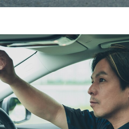
All SUV
EQA
電気
EQE
電気
SUV
EQS
電気
SUV
Mercedes-
Maybach
電気
EQS SUV
GLA
GLB
GLC
GLC Coupé
GLE
GLE Coupé
GLS
Mercedes-
Maybach