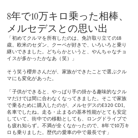
New models
8年で10万キロ乗った相棒、
電気自動車モデル
メルセデスとの思い出
プラグインハイブリッドモデル
「初めてクルマを所有したのは、免許取り立ての18
Sedan
歳。欧米のセダン、クーペが好きで、いろいろと乗り
継いできました。どちらかというと、やんちゃなチョ
イスが多かったかなあ（笑）」
そう笑う櫻井さんだが、家族ができたことで選ぶクル
マにも変化があった。
All Sedan
「子供ができると、やっぱり手の掛かる趣味的なクル
CLA
電気
マだけでは間に合わなくなってきました。そこで家族
Sedan
で乗るために購入したのが、メルセデスのE320 CDI。
CLA
New
名車でしたね。走る・止まるの基本性能がとても安定
Sedan
していて、街中での移動としても、ロングドライブで
C-Class
も疲れ知らず。不満が全くなかったので、8年で10万キ
Sedan
ロも乗りました。歴代の愛車の中で最長です」
EQS
電気