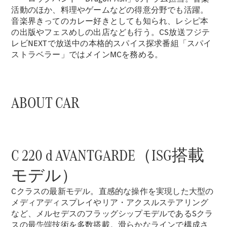
活動のほか、料理やゲームなどの得意分野でも活躍。
Mercedes-
音楽界きってのカレー好きとしても知られ、レシピ本
Benz
の出版やフェスめしの出店なども行う。CS放送フジテ
Accessories
レビNEXTで放送中の本格的スパイス探求番組「スパイ
ウォールユ
ストラベラー」ではメインMCを務める。
ニット
Mercedes-
Benz
Collection
ABOUT CAR
カーケア
C 220 d AVANTGARDE（ISG搭載
モデル）
Cクラスの最新モデル。直感的な操作を実現した大型の
メディアディスプレイやリア・アクスルステアリング
など、メルセデスのフラッグシップモデルであるSクラ
スの最先端技術を多数搭載。滑らかなラインで構成さ
サービス