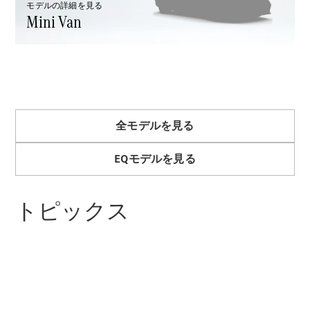
モデルの詳細を見る
Brake
Mini Van
CLA
Shooting
New
Brake
C-Class
Stationwagon
C-Class All-
Terrain
E-Class
全モデルを見る
Stationwagon
E-Class All-
EQモデルを見る
Terrain
トピックス
試乗リクエ
スト
オンライン
ショールー
ム
Compact