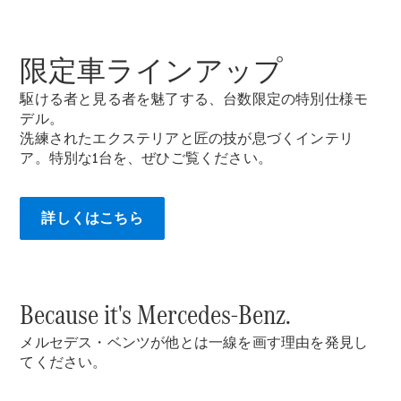
限定車ラインアップ
All Compact
駆ける者と見る者を魅了する、台数限定の特別仕様モ
A-Class
デル。
B-Class
洗練されたエクステリアと匠の技が息づくインテリ
ア。特別な1台を、ぜひご覧ください。
試乗リクエ
スト
詳しくはこちら
オンライン
ショールー
ム
Coupé
Because it's Mercedes-Benz.
メルセデス・ベンツが他とは一線を画す理由を発見し
てください。