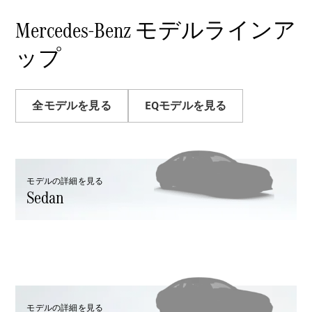
Sedan
E-Class
Mercedes-Benz モデルラインア
Sedan
S-Class
ップ
New
Sedan
S-Class
Sedan
New
Long
全モデルを見る
EQモデルを見る
Mercedes-
Maybach
New
S-Class
モデルの詳細を見る
試乗リクエ
Sedan
スト
オンライン
ショールー
ム
SUV
モデルの詳細を見る