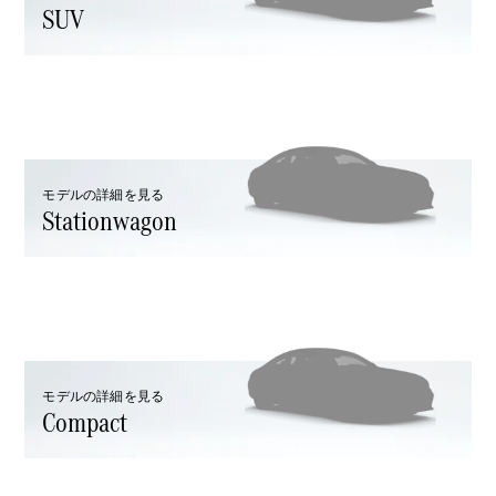
SUV
All SUV
EQA
電気
EQE
電気
SUV
EQS
電気
モデルの詳細を見る
SUV
Stationwagon
Mercedes-
Maybach
電気
EQS SUV
GLA
GLB
GLC
GLC Coupé
GLE
モデルの詳細を見る
GLE Coupé
Compact
GLS
Mercedes-
Maybach