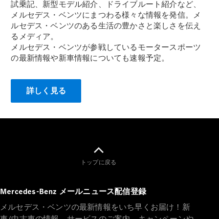
試乗記、新型モデル紹介、ドライブルート紹介など、
メルセデス・ベンツにまつわる様々な情報を発信。メ
ルセデス・ベンツのある生活の豊かさと楽しさを伝え
るメディア。
メルセデス・ベンツが参戦しているモータースポーツ
All
の最新情報や新車情報についても速報予定。
Cabriolet/Roadster
CLE
Cabriolet
Mercedes-
詳しく見る
AMG SL
Roadster
Mercedes-
Maybach SL
試乗リクエ
トップに戻る
スト
オンライン
ショールー
Mercedes-Benz メールニュース配信登録
ム
メルセデス・ベンツの最新情報をいち早くお届け！新
Mini Van
車/中古車の情報、サービスのご案内、キャンペーンや