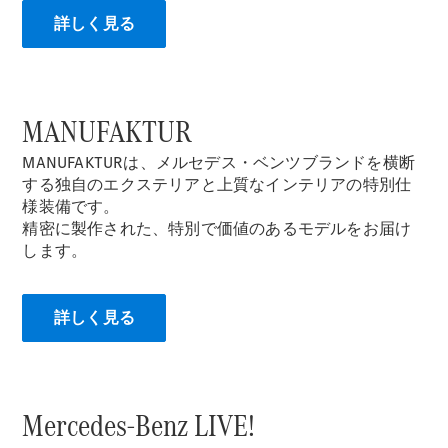
All Coupé
詳しく見る
CLE Coupé
Mercedes-
AMG GT
Coupé
Mercedes-
MANUFAKTUR
AMG GT 4-
Door-Coupé
MANUFAKTURは、メルセデス・ベンツブランドを横断
Mercedes-
する独自のエクステリアと上質なインテリアの特別仕
AMG GT
様装備です。
New
電気
4-Door-
精密に製作された、特別で価値のあるモデルをお届け
Coupé
します。
試乗リクエ
スト
詳しく見る
オンライン
ショールー
ム
Cabriolet/Roadster
Mercedes-Benz LIVE!