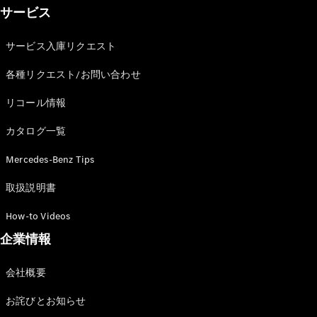
ショールー
サービス
ム
認定中古車
サービス入庫リクエスト
検索
各種リクエスト/お問い合わせ
フェア・イ
リコール情報
ベント キャ
ンペーン
カタログ一覧
ファイナン
ス(リース/
Mercedes-Benz Tips
ローン)
取扱説明書
法人のお客
様へ
How-to Videos
認定中古車
とは
企業情報
買取サービ
ス
会社概要
見積シミュ
レーション
お詫びとお知らせ