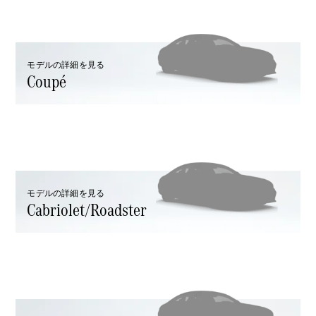
GLS
G-
電気
Class
G-Class
モデルの詳細を見る
Coupé
試乗リクエ
スト
オンライン
ショールー
ム
Stationwagon
モデルの詳細を見る
Cabriolet/Roadster
All
Stationwagon
CLA
Shooting
New
電気