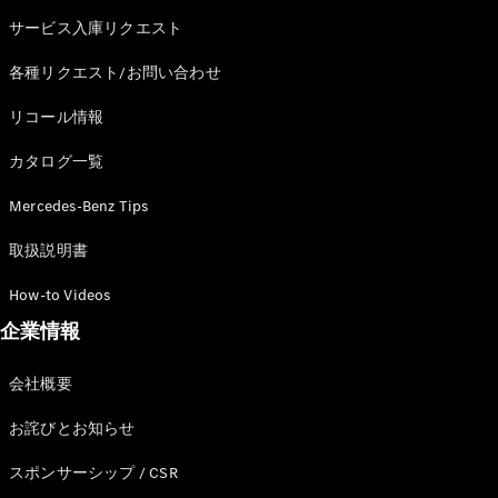
サービス入庫リクエスト
各種リクエスト/お問い合わせ
All
リコール情報
Cabriolet/Roadster
CLE
カタログ一覧
Cabriolet
Mercedes-
Mercedes-Benz Tips
AMG SL
Roadster
取扱説明書
Mercedes-
How-to Videos
Maybach SL
企業情報
試乗リクエ
スト
会社概要
オンライン
お詫びとお知らせ
ショールー
ム
スポンサーシップ / CSR
Mini Van