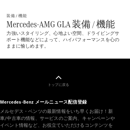
Brake
CLA
Shooting
装備 / 機能
New
Mercedes-AMG GLA 装備 / 機能
Brake
C-Class
力強いスタイリング、心地よい空間、ドライビングサ
Stationwagon
ポート機能などによって、ハイパフォーマンスを心の
C-Class All-
ままに愉しめます。
Terrain
E-Class
Stationwagon
E-Class All-
Terrain
トップに戻る
試乗リクエ
スト
オンライン
Mercedes-Benz メールニュース配信登録
ショールー
メルセデス・ベンツの最新情報をいち早くお届け！新
ム
Compact
車/中古車の情報、サービスのご案内、キャンペーンや
イベント情報など、お役立ていただけるコンテンツを