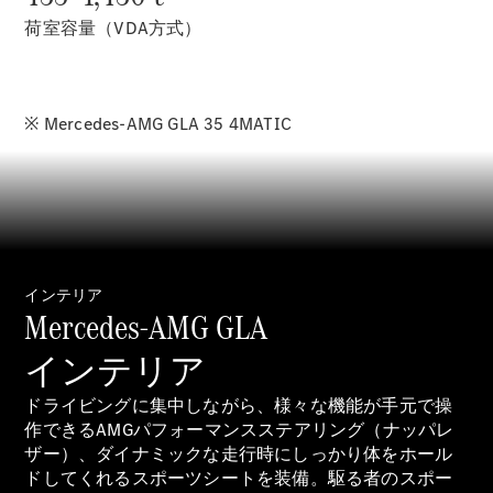
Sedan
E-Class
荷室容量（VDA方式）
Sedan
S-Class
New
Sedan
S-Class
※ Mercedes-AMG GLA 35 4MATIC
Sedan
New
Long
Mercedes-
Maybach
New
S-Class
試乗リクエ
インテリア
Mercedes-AMG GLA
スト
オンライン
インテリア
ショールー
ム
ドライビングに集中しながら、様々な機能が手元で操
SUV
作できるAMGパフォーマンスステアリング（ナッパレ
ザー）、ダイナミックな走行時にしっかり体をホール
ドしてくれるスポーツシートを装備。駆る者のスポー