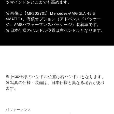
ツマインドをどこまでも高めます。
※ 画像は【MP202701】Mercedes-AMG GLA 45 S
All SUV
4MATIC+、有償オプション（アドバンスドパッケー
EQA
ジ、AMGパフォーマンスパッケージ）装着車です。
電気
EQE
※ 日本仕様のハンドル位置は右ハンドルとなります。
電気
SUV
EQS
電気
SUV
Mercedes-
Maybach
電気
EQS SUV
GLA
GLB
※ 日本仕様のハンドル位置は右ハンドルとなります。
GLC
※ 写真の仕様・装備は、日本仕様と異なる場合があり
GLC Coupé
ます。
GLE
GLE Coupé
GLS
Mercedes-
Maybach
パフォーマンス