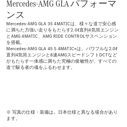
Mercedes-AMG GLA パフォーマ
GLS
G-
電気
ンス
Class
G-Class
Mercedes-AMG GLA 35 4MATICは、様々な道で安心感
に満ちた力強い走りをもたらす2.0ℓ直列4気筒エンジン
試乗リクエ
とAMG 4MATIC、AMG RIDE CONTROLサスペンション
スト
を搭載。
オンライン
Mercedes-AMG GLA 45 S 4MATIC+は、パワフルな2.0ℓ
ショールー
直列4気筒エンジンと8速AMGスピードシフトDCTなど
ム
がもたらす一体感に満ちた究極の俊敏性が、すべての
Stationwagon
道で駆る者の魂をふるわせます。
All
※ 写真の仕様・装備は、日本仕様と異なる場合があり
Stationwagon
ます。
CLA
Shooting
New
電気