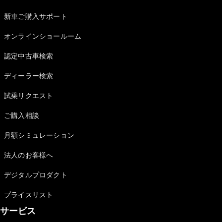
All Coupé
CLE Coupé
新車ご購入サポート
Mercedes-
AMG GT
オンラインショールーム
Coupé
Mercedes-
認定中古車検索
AMG GT 4-
Door-Coupé
ディーラー検索
Mercedes-
試乗リクエスト
AMG GT
New
電気
4-Door-
ご購入相談
Coupé
月額シミュレーション
試乗リクエ
スト
法人のお客様へ
オンライン
デジタルプロダクト
ショールー
ム
プライスリスト
Cabriolet/Roadster
サービス