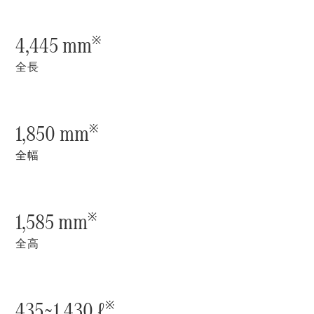
New models
4,445 mm
※
電気自動車モデル
プラグインハイブリッドモデル
全長
Sedan
1,850 mm
※
全幅
All Sedan
CLA
1,585 mm
※
電気
Sedan
CLA
全高
New
Sedan
C-Class
Sedan
EQS
435~1,430 ℓ
※
電気