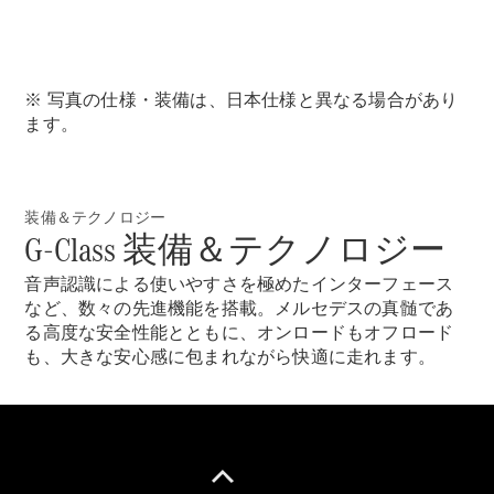
※ 写真の仕様・装備は、日本仕様と異なる場合があり
All Compact
ます。
A-Class
B-Class
装備＆テクノロジー
試乗リクエ
G-Class 装備＆テクノロジー
スト
オンライン
音声認識による使いやすさを極めたインターフェース
ショールー
など、数々の先進機能を搭載。メルセデスの真髄であ
ム
る高度な安全性能とともに、オンロードもオフロード
Coupé
も、大きな安心感に包まれながら快適に走れます。