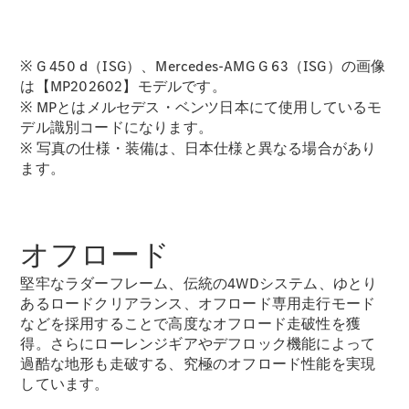
Brake
CLA
Shooting
New
※ G 450 d（ISG）、Mercedes-AMG G 63（ISG）の画像
Brake
は【MP202602】モデルです。
C-Class
Stationwagon
※ MPとはメルセデス・ベンツ日本にて使用しているモ
C-Class All-
デル識別コードになります。
Terrain
※ 写真の仕様・装備は、日本仕様と異なる場合があり
E-Class
ます。
Stationwagon
E-Class All-
Terrain
オフロード
試乗リクエ
堅牢なラダーフレーム、伝統の4WDシステム、ゆとり
スト
あるロードクリアランス、オフロード専用走行モード
オンライン
などを採用することで高度なオフロード走破性を獲
ショールー
得。さらにローレンジギアやデフロック機能によって
ム
過酷な地形も走破する、究極のオフロード性能を実現
Compact
しています。