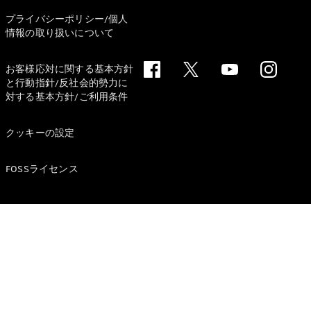
ショールー
プライバシーポリシー/個人
ム
情報の取り扱いについて
認定中古車
検索
お客様応対に関する基本方針
と行動指針/反社会的勢力に
フェア・イ
対する基本方針/ご利用条件
ベント キャ
ンペーン
クッキーの設定
ファイナン
ス(リース/
FOSSライセンス
ローン)
法人のお客
様へ
認定中古車
とは
買取サービ
ス
見積シミュ
レーション