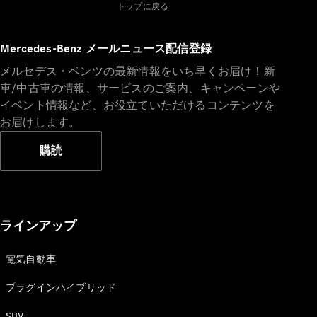
All Coupé
トップに戻る
CLE Coupé
Mercedes-
Mercedes-Benz メールニュース配信登録
AMG GT
Coupé
メルセデス・ベンツの最新情報をいち早くお届け！新
Mercedes-
車/中古車の情報、サービスのご案内、キャンペーンや
AMG GT 4-
イベント情報など、お役立ていただけるコンテンツを
Door-Coupé
お届けします。
Mercedes-
AMG GT
New
電気
購読
4-Door-
Coupé
試乗リクエ
スト
ラインアップ
オンライン
ショールー
電気自動車
ム
Cabriolet/Roadster
プラグインハイブリッド
SUV