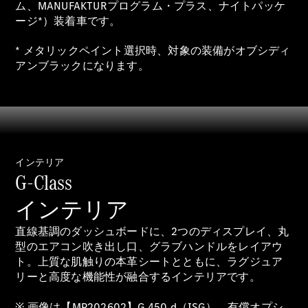
ム、MANUFAKTURプログラム・プラス、ナイトパッケ
ージ*）装着車です。
* メタリックペイント選択時、対象の装備がオブシディ
All SUV
EQA
アンブラックになります。
電気
EQE
電気
SUV
EQS
電気
SUV
Mercedes-
Maybach
電気
インテリア
EQS SUV
G-Class
GLA
GLB
インテリア
GLC
GLC Coupé
直線基調のダッシュボードに、2つのディスプレイ、丸
GLE
型のエアコン吹き出し口、グラブハンドルをレイアウ
GLE Coupé
ト。上質な肌触りの本革シートとともに、ラグジュア
GLS
リーと高度な機能性が融合するインテリアです。
Mercedes-
Maybach
※ 画像は【MP202602】G 450 d（ISG）、有償オプシ