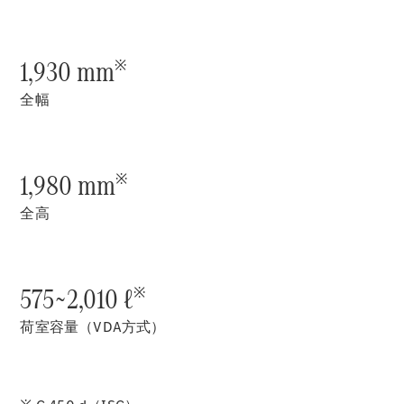
New models
電気自動車モデル
1,930 mm
※
プラグインハイブリッドモデル
全幅
Sedan
1,980 mm
※
全高
All Sedan
CLA
電気
575~2,010 ℓ
※
Sedan
CLA
New
荷室容量（VDA方式）
Sedan
C-Class
Sedan
EQS
電気