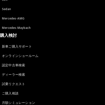
Sedan
Mercedes-AMG
All
Mercedes-Maybach
Cabriolet/Roadster
CLE
購入検討
Cabriolet
Mercedes-
新車ご購入サポート
AMG SL
Roadster
オンラインショールーム
Mercedes-
Maybach SL
認定中古車検索
ディーラー検索
試乗リクエ
スト
試乗リクエスト
オンライン
ショールー
ご購入相談
ム
Mini Van
月額シミュレーション