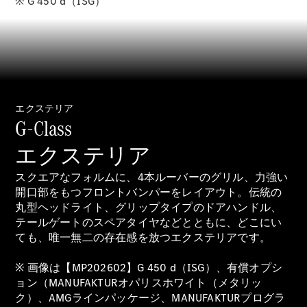
※ G 450 d（ISG）
Sedan
E-Class
Sedan
S-Class
New
Sedan
S-Class
Sedan
New
Long
エクステリア
Mercedes-
G-Class
Maybach
New
S-Class
エクステリア
スクエアなフォルムに、4本ルーバーのグリル、力強い
試乗リクエ
開口部をもつフロントバンパーをレイアウト。伝統の
スト
丸型ヘッドライト、グリップタイプのドアハンドル、
オンライン
テールゲートのスペアタイヤなどとともに、どこにい
ショールー
ても、唯一無二の存在感を放つエクステリアです。
ム
SUV
※ 画像は【MP202602】G 450 d（ISG）、有償オプシ
ョン（MANUFAKTURオパリスホワイト（メタリッ
ク）、AMGラインパッケージ、MANUFAKTURプログラ