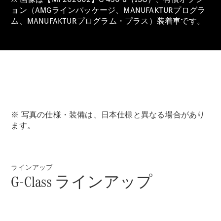
GLS
ョン（AMGラインパッケージ、MANUFAKTURプログラ
G-
電気
ム、MANUFAKTURプログラム・プラス）装着車です。
Class
G-Class
試乗リクエ
スト
オンライン
ショールー
ム
Stationwagon
※ 写真の仕様・装備は、日本仕様と異なる場合があり
ます。
ラインアップ
G-Class ラインアップ
All
Stationwagon
CLA
Shooting
New
電気