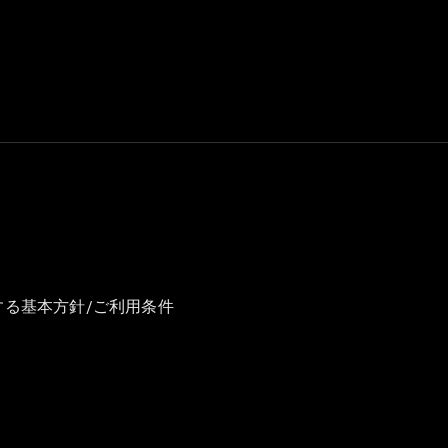
GLS
G-
電気
Class
G-Class
試乗リクエ
スト
オンライン
ショールー
ム
Stationwagon
する基本方針/ご利用条件
All
Stationwagon
CLA
Shooting
New
電気