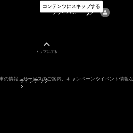
コンテンツにスキップする
プライバシーポリシー
トップに戻る
プライバシ
ーポリシー
古車の情報、サービスのご案内、キャンペーンやイベント情報
ラインアップ
Mercedes-Benz