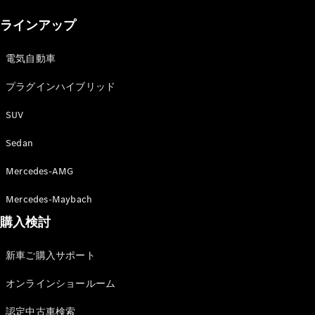
New models
ラインアップ
電気自動車モデル
プラグインハイブリッドモデル
電気自動車
プラグインハイブリッド
Sedan
SUV
Sedan
Mercedes-AMG
All Sedan
Mercedes-Maybach
CLA
購入検討
電気
Sedan
CLA
New
新車ご購入サポート
Sedan
C-Class
オンラインショールーム
Sedan
EQS
電気
認定中古車検索