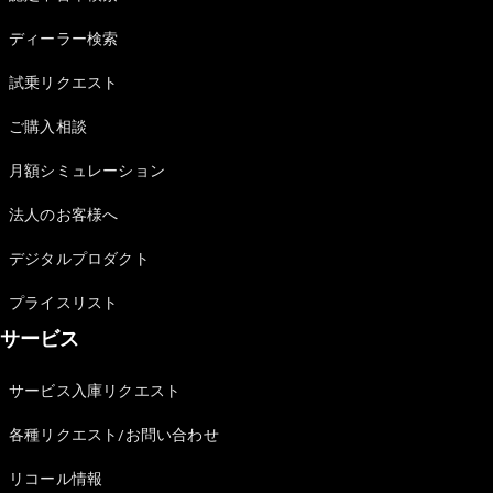
Sedan
E-Class
ディーラー検索
Sedan
S-Class
試乗リクエスト
New
Sedan
S-Class
ご購入相談
Sedan
New
Long
月額シミュレーション
Mercedes-
Maybach
New
法人のお客様へ
S-Class
デジタルプロダクト
試乗リクエ
プライスリスト
スト
サービス
オンライン
ショールー
ム
サービス入庫リクエスト
SUV
各種リクエスト/お問い合わせ
リコール情報