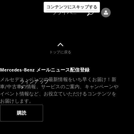
コンテンツにスキップする
プライバシーポリシー
トップに戻る
プライバシ
Mercedes-Benz メールニュース配信登録
ーポリシー
メルセデス・ベンツの最新情報をいち早くお届け！新
ラインアップ
車/中古車の情報、サービスのご案内、キャンペーンや
イベント情報など、お役立ていただけるコンテンツを
お届けします。
購読
Mercedes-Benz