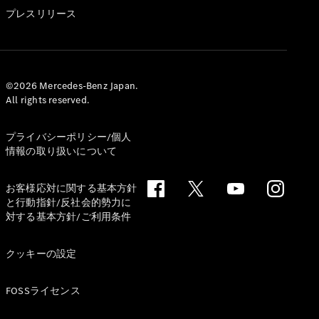
GLS
プレスリリース
G-
電気
Class
G-Class
試乗リクエ
©2026 Mercedes-Benz Japan.
All rights reserved.
スト
オンライン
ショールー
プライバシーポリシー/個人
ム
情報の取り扱いについて
Stationwagon
お客様応対に関する基本方針
と行動指針/反社会的勢力に
対する基本方針/ご利用条件
クッキーの設定
All
Stationwagon
FOSSライセンス
CLA
Shooting
New
電気