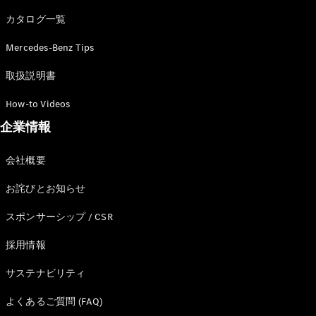
カタログ一覧
Mercedes-Benz Tips
All SUV
EQA
電気
取扱説明書
EQE
電気
SUV
How-to Videos
EQS
電気
企業情報
SUV
Mercedes-
Maybach
電気
会社概要
EQS SUV
GLA
お詫びとお知らせ
GLB
GLC
スポンサーシップ / CSR
GLC Coupé
GLE
採用情報
GLE Coupé
サステナビリティ
GLS
Mercedes-
よくあるご質問 (FAQ)
Maybach