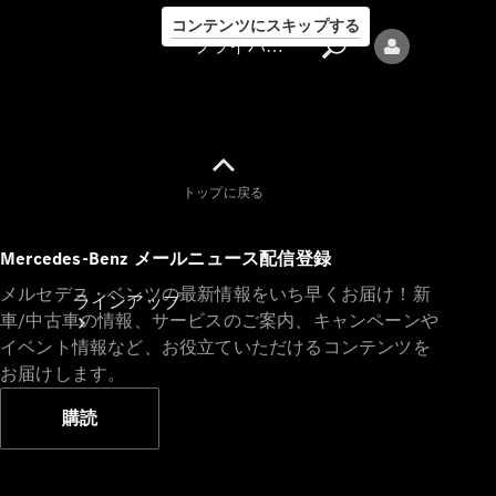
コンテンツにスキップする
プライバシーポリシー
トップに戻る
プライバシ
Mercedes-Benz メールニュース配信登録
ーポリシー
メルセデス・ベンツの最新情報をいち早くお届け！新
ラインアップ
車/中古車の情報、サービスのご案内、キャンペーンや
イベント情報など、お役立ていただけるコンテンツを
お届けします。
購読
Mercedes-Benz