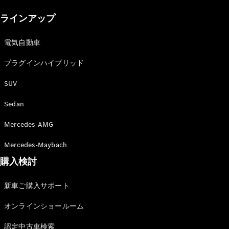
New models
ラインアップ
電気自動車モデル
プラグインハイブリッドモデル
電気自動車
プラグインハイブリッド
Sedan
SUV
Sedan
Mercedes-AMG
All Sedan
Mercedes-Maybach
CLA
購入検討
電気
Sedan
CLA
New
新車ご購入サポート
Sedan
C-Class
オンラインショールーム
Sedan
EQS
電気
認定中古車検索