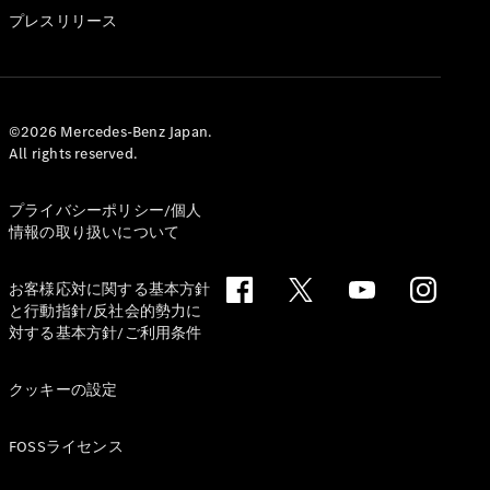
GLS
プレスリリース
G-
電気
Class
G-Class
試乗リクエ
©2026 Mercedes-Benz Japan.
All rights reserved.
スト
オンライン
ショールー
プライバシーポリシー/個人
ム
情報の取り扱いについて
Stationwagon
お客様応対に関する基本方針
と行動指針/反社会的勢力に
対する基本方針/ご利用条件
クッキーの設定
All
Stationwagon
FOSSライセンス
CLA
Shooting
New
電気