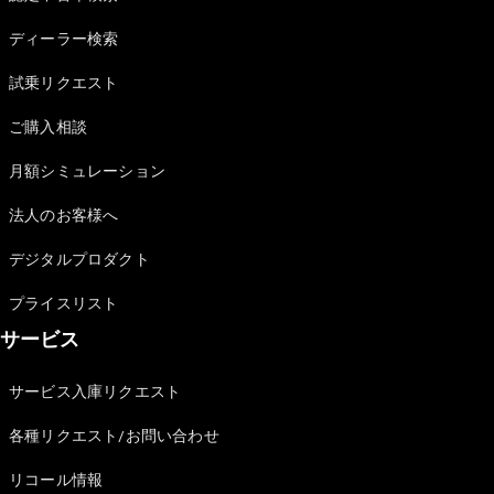
Sedan
E-Class
ディーラー検索
Sedan
S-Class
試乗リクエスト
New
Sedan
S-Class
ご購入相談
Sedan
New
Long
月額シミュレーション
Mercedes-
Maybach
New
法人のお客様へ
S-Class
デジタルプロダクト
試乗リクエ
プライスリスト
スト
サービス
オンライン
ショールー
ム
サービス入庫リクエスト
SUV
各種リクエスト/お問い合わせ
リコール情報