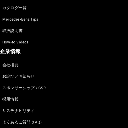
カタログ一覧
Mercedes-Benz Tips
All SUV
EQA
電気
取扱説明書
EQE
電気
SUV
How-to Videos
EQS
電気
企業情報
SUV
Mercedes-
Maybach
電気
会社概要
EQS SUV
GLA
お詫びとお知らせ
GLB
GLC
スポンサーシップ / CSR
GLC Coupé
GLE
採用情報
GLE Coupé
サステナビリティ
GLS
Mercedes-
よくあるご質問 (FAQ)
Maybach