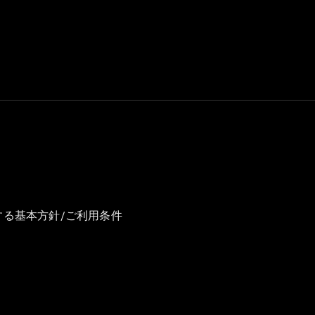
GLS
G-
電気
Class
G-Class
試乗リクエ
スト
オンライン
ショールー
ム
Stationwagon
する基本方針/ご利用条件
All
Stationwagon
CLA
Shooting
New
電気