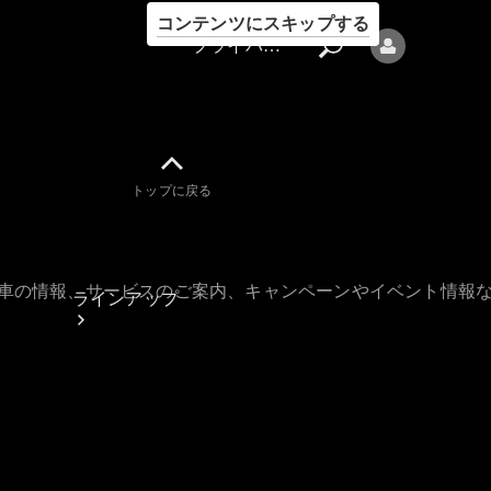
コンテンツにスキップする
プライバシーポリシー
トップに戻る
プライバシ
ーポリシー
古車の情報、サービスのご案内、キャンペーンやイベント情報
ラインアップ
Mercedes-Benz