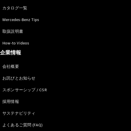
カタログ一覧
Mercedes-Benz Tips
All SUV
EQA
電気
取扱説明書
EQE
電気
SUV
How-to Videos
EQS
電気
企業情報
SUV
Mercedes-
Maybach
電気
会社概要
EQS SUV
GLA
お詫びとお知らせ
GLB
GLC
スポンサーシップ / CSR
GLC Coupé
GLE
採用情報
GLE Coupé
サステナビリティ
GLS
Mercedes-
よくあるご質問 (FAQ)
Maybach