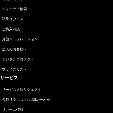
Sedan
E-Class
ディーラー検索
Sedan
S-Class
試乗リクエスト
New
Sedan
S-Class
ご購入相談
Sedan
New
Long
月額シミュレーション
Mercedes-
Maybach
New
法人のお客様へ
S-Class
デジタルプロダクト
試乗リクエ
プライスリスト
スト
サービス
オンライン
ショールー
ム
サービス入庫リクエスト
SUV
各種リクエスト/お問い合わせ
リコール情報