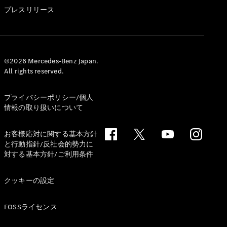
GLS
プレスリリース
G-
電気
Class
G-Class
試乗リクエ
©2026 Mercedes-Benz Japan.
All rights reserved.
スト
オンライン
ショールー
プライバシーポリシー/個人
ム
情報の取り扱いについて
Stationwagon
お客様応対に関する基本方針
と行動指針/反社会的勢力に
対する基本方針/ご利用条件
クッキーの設定
All
Stationwagon
FOSSライセンス
CLA
Shooting
New
電気