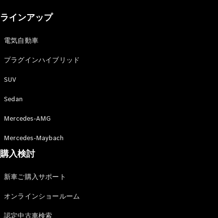
New models
ラインアップ
電気自動車モデル
プラグインハイブリッドモデル
電気自動車
プラグインハイブリッド
Sedan
SUV
Sedan
Mercedes-AMG
All Sedan
Mercedes-Maybach
CLA
購入検討
電気
Sedan
CLA
New
新車ご購入サポート
Sedan
C-Class
オンラインショールーム
Sedan
EQS
電気
認定中古車検索