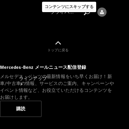
コンテンツにスキップする
プライバシーポリシー
トップに戻る
プライバシ
Mercedes-Benz メールニュース配信登録
ーポリシー
メルセデス・ベンツの最新情報をいち早くお届け！新
ラインアップ
車/中古車の情報、サービスのご案内、キャンペーンや
イベント情報など、お役立ていただけるコンテンツを
お届けします。
購読
Mercedes-Benz