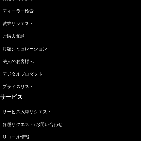
Sedan
E-Class
ディーラー検索
Sedan
S-Class
試乗リクエスト
New
Sedan
S-Class
ご購入相談
Sedan
New
Long
月額シミュレーション
Mercedes-
Maybach
New
法人のお客様へ
S-Class
デジタルプロダクト
試乗リクエ
プライスリスト
スト
サービス
オンライン
ショールー
ム
サービス入庫リクエスト
SUV
各種リクエスト/お問い合わせ
リコール情報