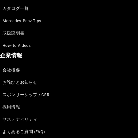
カタログ一覧
Mercedes-Benz Tips
All SUV
EQA
電気
取扱説明書
EQE
電気
SUV
How-to Videos
EQS
電気
企業情報
SUV
Mercedes-
Maybach
電気
会社概要
EQS SUV
GLA
お詫びとお知らせ
GLB
GLC
スポンサーシップ / CSR
GLC Coupé
GLE
採用情報
GLE Coupé
サステナビリティ
GLS
Mercedes-
よくあるご質問 (FAQ)
Maybach