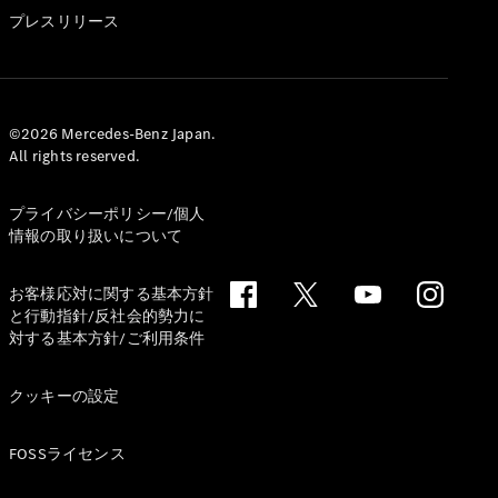
GLS
プレスリリース
G-
電気
Class
G-Class
試乗リクエ
©2026 Mercedes-Benz Japan.
All rights reserved.
スト
オンライン
ショールー
プライバシーポリシー/個人
ム
情報の取り扱いについて
Stationwagon
お客様応対に関する基本方針
と行動指針/反社会的勢力に
対する基本方針/ご利用条件
クッキーの設定
All
Stationwagon
FOSSライセンス
CLA
Shooting
New
電気