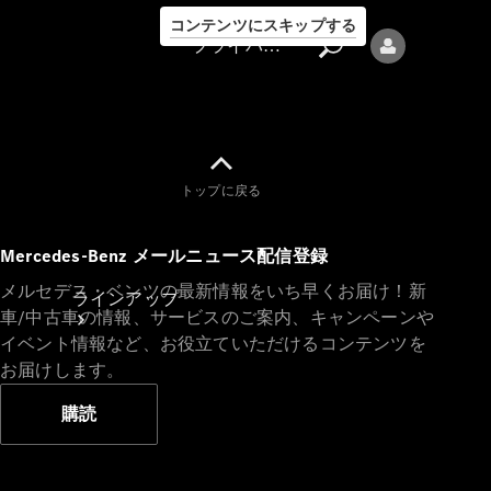
コンテンツにスキップする
プライバシーポリシー
トップに戻る
プライバシ
Mercedes-Benz メールニュース配信登録
ーポリシー
メルセデス・ベンツの最新情報をいち早くお届け！新
ラインアップ
車/中古車の情報、サービスのご案内、キャンペーンや
イベント情報など、お役立ていただけるコンテンツを
お届けします。
購読
Mercedes-Benz