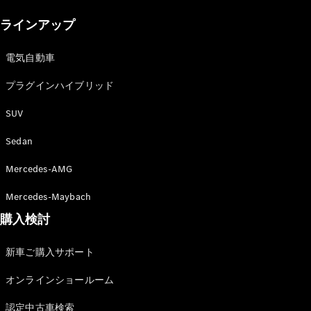
New models
ラインアップ
電気自動車モデル
プラグインハイブリッドモデル
電気自動車
プラグインハイブリッド
Sedan
SUV
Sedan
Mercedes-AMG
All Sedan
Mercedes-Maybach
CLA
購入検討
電気
Sedan
CLA
New
新車ご購入サポート
Sedan
C-Class
オンラインショールーム
Sedan
EQS
電気
認定中古車検索