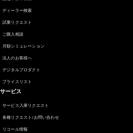
Sedan
E-Class
ディーラー検索
Sedan
S-Class
試乗リクエスト
New
Sedan
S-Class
ご購入相談
Sedan
New
Long
月額シミュレーション
Mercedes-
Maybach
New
法人のお客様へ
S-Class
デジタルプロダクト
試乗リクエ
プライスリスト
スト
サービス
オンライン
ショールー
ム
サービス入庫リクエスト
SUV
各種リクエスト/お問い合わせ
リコール情報