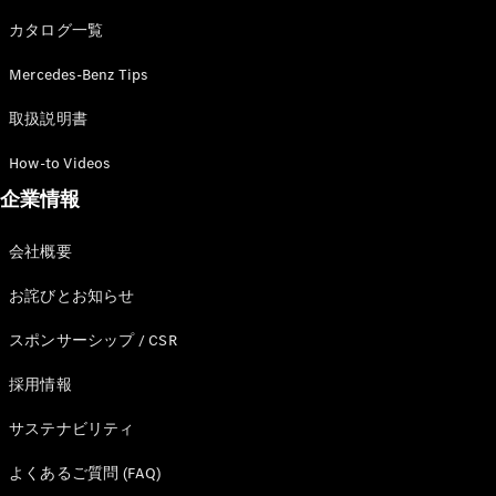
カタログ一覧
Mercedes-Benz Tips
All SUV
EQA
電気
取扱説明書
EQE
電気
SUV
How-to Videos
EQS
電気
企業情報
SUV
Mercedes-
Maybach
電気
会社概要
EQS SUV
GLA
お詫びとお知らせ
GLB
GLC
スポンサーシップ / CSR
GLC Coupé
GLE
採用情報
GLE Coupé
サステナビリティ
GLS
Mercedes-
よくあるご質問 (FAQ)
Maybach