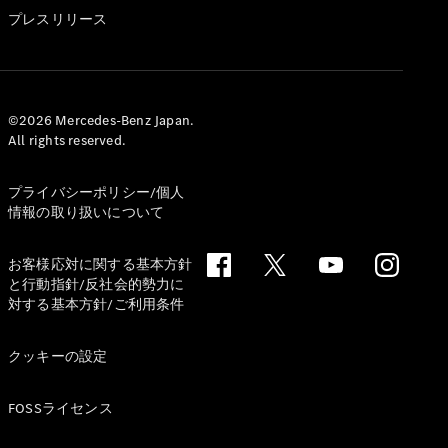
GLS
プレスリリース
G-
電気
Class
G-Class
試乗リクエ
©2026 Mercedes-Benz Japan.
All rights reserved.
スト
オンライン
ショールー
プライバシーポリシー/個人
ム
情報の取り扱いについて
Stationwagon
お客様応対に関する基本方針
と行動指針/反社会的勢力に
対する基本方針/ご利用条件
クッキーの設定
All
Stationwagon
FOSSライセンス
CLA
Shooting
New
電気