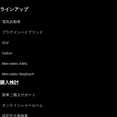
New models
ラインアップ
電気自動車モデル
プラグインハイブリッドモデル
電気自動車
プラグインハイブリッド
Sedan
SUV
Sedan
Mercedes-AMG
All Sedan
Mercedes-Maybach
CLA
購入検討
電気
Sedan
CLA
New
新車ご購入サポート
Sedan
C-Class
オンラインショールーム
Sedan
EQS
電気
認定中古車検索