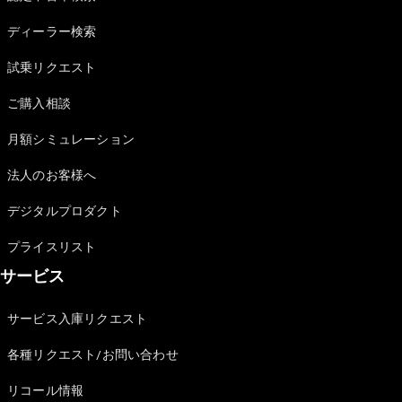
Sedan
E-Class
ディーラー検索
Sedan
S-Class
試乗リクエスト
New
Sedan
S-Class
ご購入相談
Sedan
New
Long
月額シミュレーション
Mercedes-
Maybach
New
法人のお客様へ
S-Class
デジタルプロダクト
試乗リクエ
プライスリスト
スト
サービス
オンライン
ショールー
ム
サービス入庫リクエスト
SUV
各種リクエスト/お問い合わせ
リコール情報