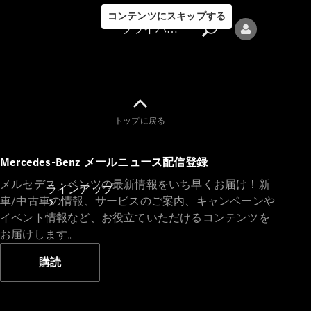
コンテンツにスキップする
プライバシーポリシー
トップに戻る
プライバシ
Mercedes-Benz メールニュース配信登録
ーポリシー
メルセデス・ベンツの最新情報をいち早くお届け！新
ラインアップ
車/中古車の情報、サービスのご案内、キャンペーンや
イベント情報など、お役立ていただけるコンテンツを
お届けします。
購読
Mercedes-Benz