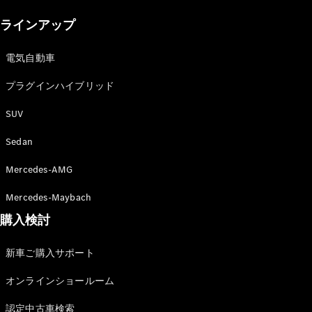
New models
ラインアップ
電気自動車モデル
プラグインハイブリッドモデル
電気自動車
プラグインハイブリッド
Sedan
SUV
Sedan
Mercedes-AMG
All Sedan
Mercedes-Maybach
CLA
購入検討
電気
Sedan
CLA
New
新車ご購入サポート
Sedan
C-Class
オンラインショールーム
Sedan
EQS
電気
認定中古車検索