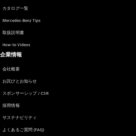
カタログ一覧
Mercedes-Benz Tips
All SUV
EQA
電気
取扱説明書
EQE
電気
SUV
How-to Videos
EQS
電気
企業情報
SUV
Mercedes-
Maybach
電気
会社概要
EQS SUV
GLA
お詫びとお知らせ
GLB
GLC
スポンサーシップ / CSR
GLC Coupé
GLE
採用情報
GLE Coupé
サステナビリティ
GLS
Mercedes-
よくあるご質問 (FAQ)
Maybach