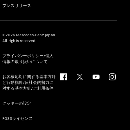
GLS
プレスリリース
G-
電気
Class
G-Class
試乗リクエ
©2026 Mercedes-Benz Japan.
All rights reserved.
スト
オンライン
ショールー
プライバシーポリシー/個人
ム
情報の取り扱いについて
Stationwagon
お客様応対に関する基本方針
と行動指針/反社会的勢力に
対する基本方針/ご利用条件
クッキーの設定
All
Stationwagon
FOSSライセンス
CLA
Shooting
New
電気