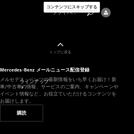
コンテンツにスキップする
プライバシーポリシー
トップに戻る
プライバシ
Mercedes-Benz メールニュース配信登録
ーポリシー
メルセデス・ベンツの最新情報をいち早くお届け！新
ラインアップ
車/中古車の情報、サービスのご案内、キャンペーンや
イベント情報など、お役立ていただけるコンテンツを
お届けします。
購読
Mercedes-Benz