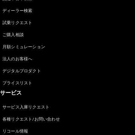
Sedan
E-Class
ディーラー検索
Sedan
S-Class
試乗リクエスト
New
Sedan
S-Class
ご購入相談
Sedan
New
Long
月額シミュレーション
Mercedes-
Maybach
New
法人のお客様へ
S-Class
デジタルプロダクト
試乗リクエ
プライスリスト
スト
サービス
オンライン
ショールー
ム
サービス入庫リクエスト
SUV
各種リクエスト/お問い合わせ
リコール情報