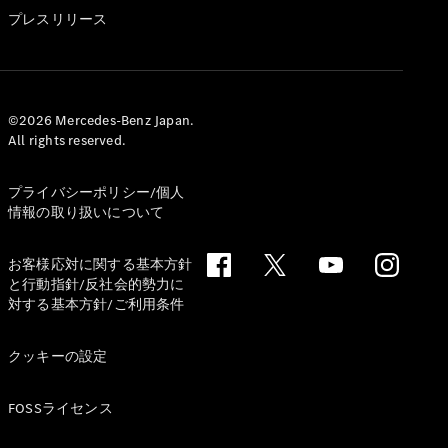
GLS
プレスリリース
G-
電気
Class
G-Class
試乗リクエ
©2026 Mercedes-Benz Japan.
All rights reserved.
スト
オンライン
ショールー
プライバシーポリシー/個人
ム
情報の取り扱いについて
Stationwagon
お客様応対に関する基本方針
と行動指針/反社会的勢力に
対する基本方針/ご利用条件
クッキーの設定
All
Stationwagon
FOSSライセンス
CLA
Shooting
New
電気