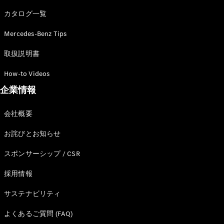
カタログ一覧
Mercedes-Benz Tips
All SUV
EQA
電気
取扱説明書
EQE
電気
SUV
How-to Videos
EQS
電気
企業情報
SUV
Mercedes-
Maybach
電気
会社概要
EQS SUV
GLA
お詫びとお知らせ
GLB
GLC
スポンサーシップ / CSR
GLC Coupé
GLE
採用情報
GLE Coupé
サステナビリティ
GLS
Mercedes-
よくあるご質問 (FAQ)
Maybach