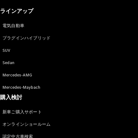
New models
ラインアップ
電気自動車モデル
プラグインハイブリッドモデル
電気自動車
プラグインハイブリッド
Sedan
SUV
Sedan
Mercedes-AMG
All Sedan
Mercedes-Maybach
CLA
購入検討
電気
Sedan
CLA
New
新車ご購入サポート
Sedan
C-Class
オンラインショールーム
Sedan
EQS
電気
認定中古車検索