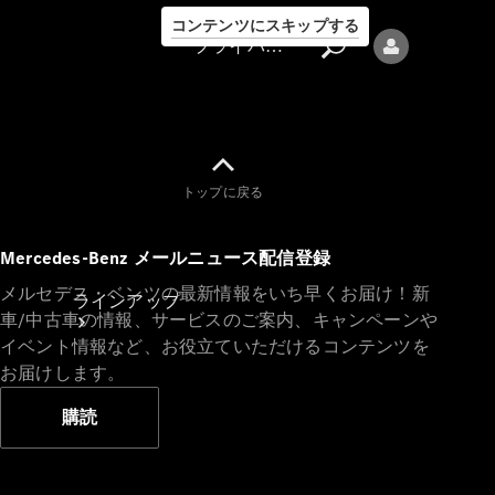
コンテンツにスキップする
プライバシーポリシー
トップに戻る
プライバシ
Mercedes-Benz メールニュース配信登録
ーポリシー
メルセデス・ベンツの最新情報をいち早くお届け！新
ラインアップ
車/中古車の情報、サービスのご案内、キャンペーンや
イベント情報など、お役立ていただけるコンテンツを
お届けします。
購読
Mercedes-Benz