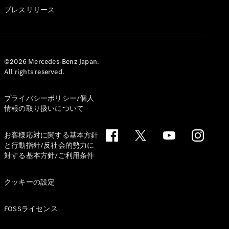
GLS
プレスリリース
G-
電気
Class
G-Class
試乗リクエ
©2026 Mercedes-Benz Japan.
All rights reserved.
スト
オンライン
ショールー
プライバシーポリシー/個人
ム
情報の取り扱いについて
Stationwagon
お客様応対に関する基本方針
と行動指針/反社会的勢力に
対する基本方針/ご利用条件
クッキーの設定
All
Stationwagon
FOSSライセンス
CLA
Shooting
New
電気