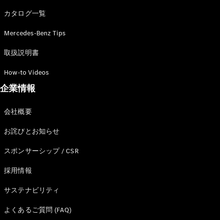
カタログ一覧
Mercedes-Benz Tips
All SUV
EQA
電気
取扱説明書
EQE
電気
SUV
How-to Videos
EQS
電気
企業情報
SUV
Mercedes-
Maybach
電気
会社概要
EQS SUV
GLA
お詫びとお知らせ
GLB
GLC
スポンサーシップ / CSR
GLC Coupé
GLE
採用情報
GLE Coupé
サステナビリティ
GLS
Mercedes-
よくあるご質問 (FAQ)
Maybach