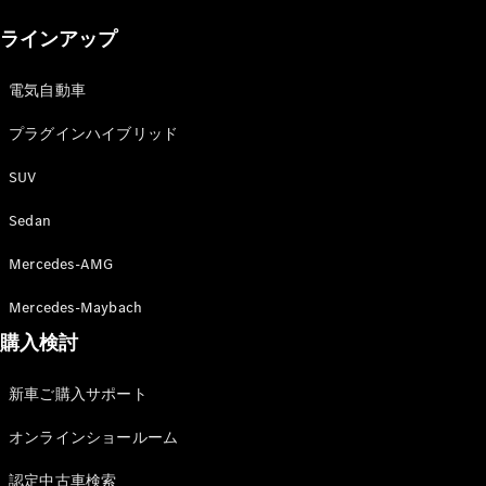
New models
ラインアップ
電気自動車モデル
プラグインハイブリッドモデル
電気自動車
プラグインハイブリッド
Sedan
SUV
Sedan
Mercedes-AMG
All Sedan
Mercedes-Maybach
CLA
購入検討
電気
Sedan
CLA
New
新車ご購入サポート
Sedan
C-Class
オンラインショールーム
Sedan
EQS
電気
認定中古車検索