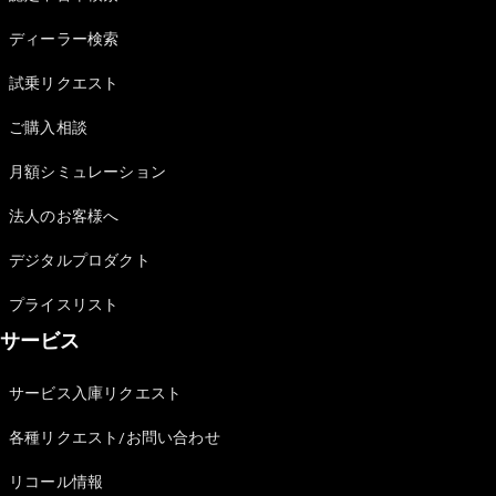
Sedan
E-Class
ディーラー検索
Sedan
S-Class
試乗リクエスト
New
Sedan
S-Class
ご購入相談
Sedan
New
Long
月額シミュレーション
Mercedes-
Maybach
New
法人のお客様へ
S-Class
デジタルプロダクト
試乗リクエ
プライスリスト
スト
サービス
オンライン
ショールー
ム
サービス入庫リクエスト
SUV
各種リクエスト/お問い合わせ
リコール情報