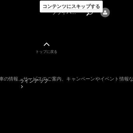
コンテンツにスキップする
プライバシーポリシー
トップに戻る
プライバシ
ーポリシー
古車の情報、サービスのご案内、キャンペーンやイベント情報
ラインアップ
Mercedes-Benz