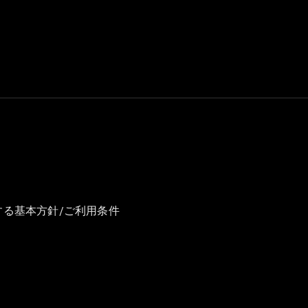
GLS
G-
電気
Class
G-Class
試乗リクエ
スト
オンライン
ショールー
ム
Stationwagon
する基本方針/ご利用条件
All
Stationwagon
CLA
Shooting
New
電気