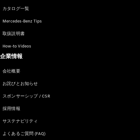
カタログ一覧
Mercedes-Benz Tips
All SUV
EQA
電気
取扱説明書
EQE
電気
SUV
How-to Videos
EQS
電気
企業情報
SUV
Mercedes-
Maybach
電気
会社概要
EQS SUV
GLA
お詫びとお知らせ
GLB
GLC
スポンサーシップ / CSR
GLC Coupé
GLE
採用情報
GLE Coupé
サステナビリティ
GLS
Mercedes-
よくあるご質問 (FAQ)
Maybach