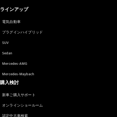
New models
ラインアップ
電気自動車モデル
プラグインハイブリッドモデル
電気自動車
プラグインハイブリッド
Sedan
SUV
Sedan
Mercedes-AMG
All Sedan
Mercedes-Maybach
CLA
購入検討
電気
Sedan
CLA
New
新車ご購入サポート
Sedan
C-Class
オンラインショールーム
Sedan
EQS
電気
認定中古車検索