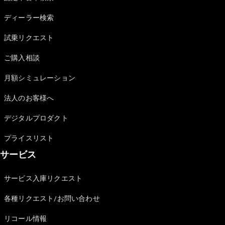
Sedan
E-Class
ディーラー検索
Sedan
S-Class
試乗リクエスト
New
Sedan
S-Class
ご購入相談
Sedan
New
Long
月額シミュレーション
Mercedes-
Maybach
New
法人のお客様へ
S-Class
デジタルプロダクト
試乗リクエ
プライスリスト
スト
サービス
オンライン
ショールー
ム
サービス入庫リクエスト
SUV
各種リクエスト/お問い合わせ
リコール情報