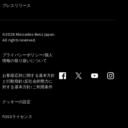
GLS
プレスリリース
G-
電気
Class
G-Class
試乗リクエ
©2026 Mercedes-Benz Japan.
All rights reserved.
スト
オンライン
ショールー
プライバシーポリシー/個人
ム
情報の取り扱いについて
Stationwagon
お客様応対に関する基本方針
と行動指針/反社会的勢力に
対する基本方針/ご利用条件
クッキーの設定
All
Stationwagon
FOSSライセンス
CLA
Shooting
New
電気