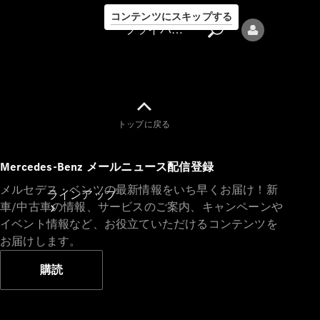
コンテンツにスキップする
プライバシーポリシー
トップに戻る
プライバシ
Mercedes-Benz メールニュース配信登録
ーポリシー
メルセデス・ベンツの最新情報をいち早くお届け！新
ラインアップ
車/中古車の情報、サービスのご案内、キャンペーンや
イベント情報など、お役立ていただけるコンテンツを
お届けします。
購読
Mercedes-Benz