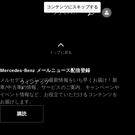
コンテンツにスキップする
プライバシーポリシー
トップに戻る
プライバシ
Mercedes-Benz メールニュース配信登録
ーポリシー
メルセデス・ベンツの最新情報をいち早くお届け！新
ラインアップ
車/中古車の情報、サービスのご案内、キャンペーンや
イベント情報など、お役立ていただけるコンテンツを
お届けします。
購読
Mercedes-Benz