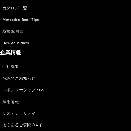
カタログ一覧
Mercedes-Benz Tips
All SUV
EQA
電気
取扱説明書
EQE
電気
SUV
How-to Videos
EQS
電気
企業情報
SUV
Mercedes-
Maybach
電気
会社概要
EQS SUV
GLA
お詫びとお知らせ
GLB
GLC
スポンサーシップ / CSR
GLC Coupé
GLE
採用情報
GLE Coupé
サステナビリティ
GLS
Mercedes-
よくあるご質問 (FAQ)
Maybach