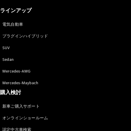
New models
ラインアップ
電気自動車モデル
プラグインハイブリッドモデル
電気自動車
プラグインハイブリッド
Sedan
SUV
Sedan
Mercedes-AMG
All Sedan
Mercedes-Maybach
CLA
購入検討
電気
Sedan
CLA
New
新車ご購入サポート
Sedan
C-Class
オンラインショールーム
Sedan
EQS
電気
認定中古車検索