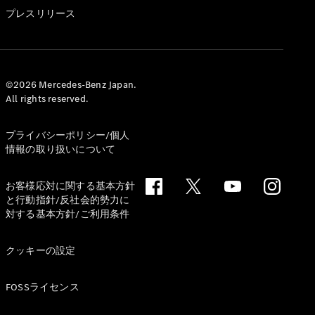
GLS
プレスリリース
G-
電気
Class
G-Class
試乗リクエ
©2026 Mercedes-Benz Japan.
All rights reserved.
スト
オンライン
ショールー
プライバシーポリシー/個人
ム
情報の取り扱いについて
Stationwagon
お客様応対に関する基本方針
と行動指針/反社会的勢力に
対する基本方針/ご利用条件
クッキーの設定
All
Stationwagon
FOSSライセンス
CLA
Shooting
New
電気