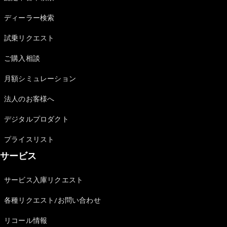
Sedan
E-Class
ディーラー検索
Sedan
S-Class
試乗リクエスト
New
Sedan
S-Class
ご購入相談
Sedan
New
Long
月額シミュレーション
Mercedes-
Maybach
New
法人のお客様へ
S-Class
デジタルプロダクト
試乗リクエ
プライスリスト
スト
サービス
オンライン
ショールー
ム
サービス入庫リクエスト
SUV
各種リクエスト/お問い合わせ
リコール情報