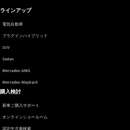
New models
ラインアップ
電気自動車モデル
プラグインハイブリッドモデル
電気自動車
プラグインハイブリッド
Sedan
SUV
Sedan
Mercedes-AMG
All Sedan
Mercedes-Maybach
CLA
購入検討
電気
Sedan
CLA
New
新車ご購入サポート
Sedan
C-Class
オンラインショールーム
Sedan
EQS
電気
認定中古車検索