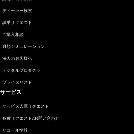
Sedan
E-Class
ディーラー検索
Sedan
S-Class
試乗リクエスト
New
Sedan
S-Class
ご購入相談
Sedan
New
Long
月額シミュレーション
Mercedes-
Maybach
New
法人のお客様へ
S-Class
デジタルプロダクト
試乗リクエ
プライスリスト
スト
サービス
オンライン
ショールー
ム
サービス入庫リクエスト
SUV
各種リクエスト/お問い合わせ
リコール情報