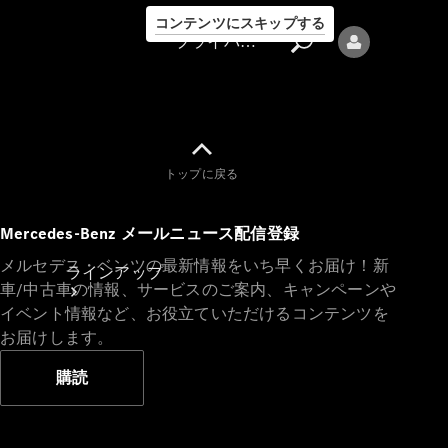
コンテンツにスキップする
プライバシーポリシー
トップに戻る
プライバシ
Mercedes-Benz メールニュース配信登録
ーポリシー
メルセデス・ベンツの最新情報をいち早くお届け！新
ラインアップ
車/中古車の情報、サービスのご案内、キャンペーンや
イベント情報など、お役立ていただけるコンテンツを
お届けします。
購読
Mercedes-Benz