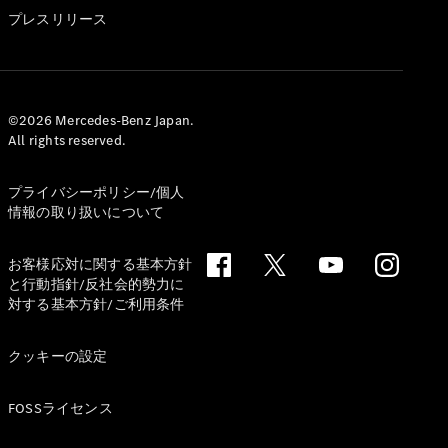
GLS
プレスリリース
G-
電気
Class
G-Class
試乗リクエ
©2026 Mercedes-Benz Japan.
All rights reserved.
スト
オンライン
ショールー
プライバシーポリシー/個人
ム
情報の取り扱いについて
Stationwagon
お客様応対に関する基本方針
と行動指針/反社会的勢力に
対する基本方針/ご利用条件
クッキーの設定
All
Stationwagon
FOSSライセンス
CLA
Shooting
New
電気