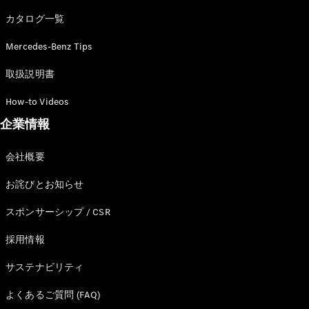
カタログ一覧
Mercedes-Benz Tips
All SUV
EQA
電気
取扱説明書
EQE
電気
SUV
How-to Videos
EQS
電気
企業情報
SUV
Mercedes-
Maybach
電気
会社概要
EQS SUV
GLA
お詫びとお知らせ
GLB
GLC
スポンサーシップ / CSR
GLC Coupé
GLE
採用情報
GLE Coupé
サステナビリティ
GLS
Mercedes-
よくあるご質問 (FAQ)
Maybach