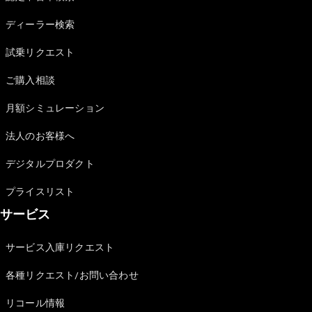
Sedan
E-Class
ディーラー検索
Sedan
S-Class
試乗リクエスト
New
Sedan
S-Class
ご購入相談
Sedan
New
Long
月額シミュレーション
Mercedes-
Maybach
New
法人のお客様へ
S-Class
デジタルプロダクト
試乗リクエ
プライスリスト
スト
サービス
オンライン
ショールー
ム
サービス入庫リクエスト
SUV
各種リクエスト/お問い合わせ
リコール情報