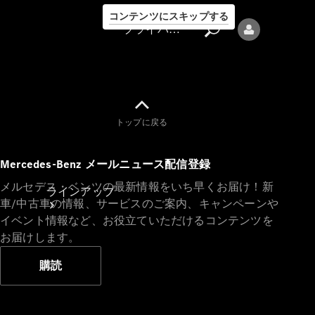
コンテンツにスキップする
プライバシーポリシー
トップに戻る
プライバシ
Mercedes-Benz メールニュース配信登録
ーポリシー
メルセデス・ベンツの最新情報をいち早くお届け！新
ラインアップ
車/中古車の情報、サービスのご案内、キャンペーンや
イベント情報など、お役立ていただけるコンテンツを
お届けします。
購読
Mercedes-Benz