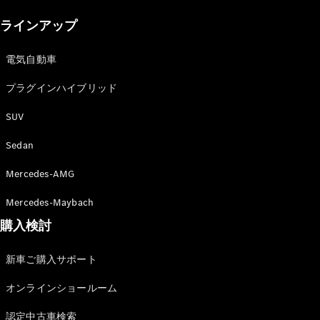
New models
ラインアップ
電気自動車モデル
プラグインハイブリッドモデル
電気自動車
プラグインハイブリッド
Sedan
SUV
Sedan
Mercedes-AMG
All Sedan
Mercedes-Maybach
CLA
購入検討
電気
Sedan
CLA
New
新車ご購入サポート
Sedan
C-Class
オンラインショールーム
Sedan
EQS
電気
認定中古車検索