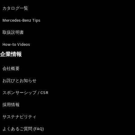
カタログ一覧
Mercedes-Benz Tips
All SUV
EQA
電気
取扱説明書
EQE
電気
SUV
How-to Videos
EQS
電気
企業情報
SUV
Mercedes-
Maybach
電気
会社概要
EQS SUV
GLA
お詫びとお知らせ
GLB
GLC
スポンサーシップ / CSR
GLC Coupé
GLE
採用情報
GLE Coupé
サステナビリティ
GLS
Mercedes-
よくあるご質問 (FAQ)
Maybach