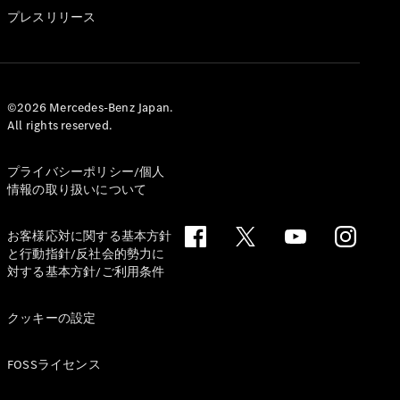
GLS
プレスリリース
G-
電気
Class
G-Class
試乗リクエ
©2026 Mercedes-Benz Japan.
All rights reserved.
スト
オンライン
ショールー
プライバシーポリシー/個人
ム
情報の取り扱いについて
Stationwagon
お客様応対に関する基本方針
と行動指針/反社会的勢力に
対する基本方針/ご利用条件
クッキーの設定
All
Stationwagon
FOSSライセンス
CLA
Shooting
New
電気