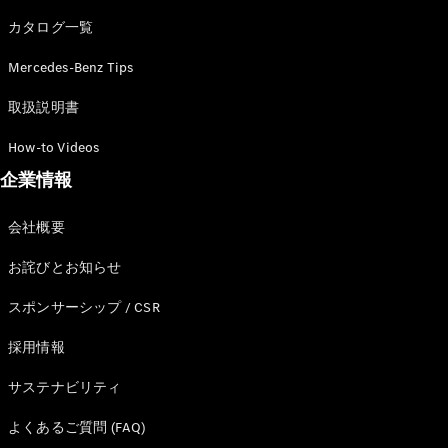
カタログ一覧
Mercedes-Benz Tips
All SUV
EQA
電気
取扱説明書
EQE
電気
SUV
How-to Videos
EQS
電気
企業情報
SUV
Mercedes-
Maybach
電気
会社概要
EQS SUV
GLA
お詫びとお知らせ
GLB
GLC
スポンサーシップ / CSR
GLC Coupé
GLE
採用情報
GLE Coupé
サステナビリティ
GLS
Mercedes-
よくあるご質問 (FAQ)
Maybach