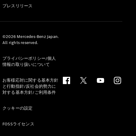
GLS
プレスリリース
G-
電気
Class
G-Class
試乗リクエ
©2026 Mercedes-Benz Japan.
All rights reserved.
スト
オンライン
ショールー
プライバシーポリシー/個人
ム
情報の取り扱いについて
Stationwagon
お客様応対に関する基本方針
と行動指針/反社会的勢力に
対する基本方針/ご利用条件
クッキーの設定
All
Stationwagon
FOSSライセンス
CLA
Shooting
New
電気