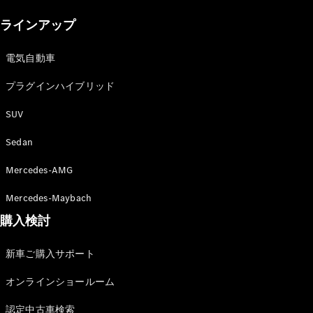
New models
ラインアップ
電気自動車モデル
プラグインハイブリッドモデル
電気自動車
プラグインハイブリッド
Sedan
SUV
Sedan
Mercedes-AMG
All Sedan
Mercedes-Maybach
CLA
購入検討
電気
Sedan
CLA
New
新車ご購入サポート
Sedan
C-Class
オンラインショールーム
Sedan
EQS
電気
認定中古車検索