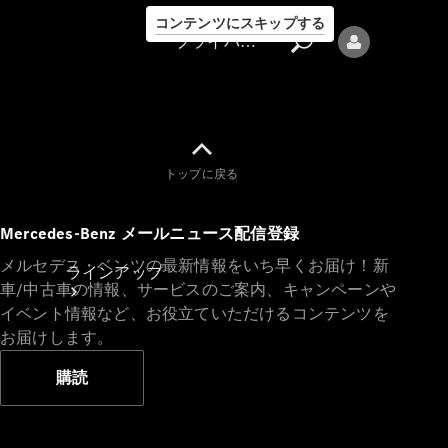
コンテンツにスキップする
プライバシーポリシー
トップに戻る
プライバシ
Mercedes-Benz メールニュース配信登録
ーポリシー
メルセデス・ベンツの最新情報をいち早くお届け！新
ラインアップ
車/中古車の情報、サービスのご案内、キャンペーンや
イベント情報など、お役立ていただけるコンテンツを
お届けします。
購読
Mercedes-Benz