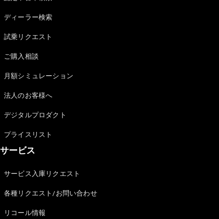
Sedan
E-Class
ディーラー検索
Sedan
S-Class
試乗リクエスト
New
Sedan
S-Class
ご購入相談
Sedan
New
Long
月額シミュレーション
Mercedes-
Maybach
New
法人のお客様へ
S-Class
デジタルプロダクト
試乗リクエ
プライスリスト
スト
サービス
オンライン
ショールー
ム
サービス入庫リクエスト
SUV
各種リクエスト/お問い合わせ
リコール情報