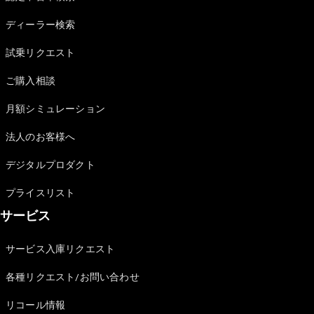
Sedan
E-Class
ディーラー検索
Sedan
S-Class
試乗リクエスト
New
Sedan
S-Class
ご購入相談
Sedan
New
Long
月額シミュレーション
Mercedes-
Maybach
New
法人のお客様へ
S-Class
デジタルプロダクト
試乗リクエ
プライスリスト
スト
サービス
オンライン
ショールー
ム
サービス入庫リクエスト
SUV
各種リクエスト/お問い合わせ
リコール情報