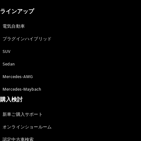
New models
ラインアップ
電気自動車モデル
プラグインハイブリッドモデル
電気自動車
プラグインハイブリッド
Sedan
SUV
Sedan
Mercedes-AMG
All Sedan
Mercedes-Maybach
CLA
購入検討
電気
Sedan
CLA
New
新車ご購入サポート
Sedan
C-Class
オンラインショールーム
Sedan
EQS
電気
認定中古車検索