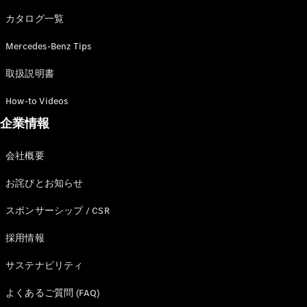
カタログ一覧
Mercedes-Benz Tips
All SUV
EQA
電気
取扱説明書
EQE
電気
SUV
How-to Videos
EQS
電気
企業情報
SUV
Mercedes-
Maybach
電気
会社概要
EQS SUV
GLA
お詫びとお知らせ
GLB
GLC
スポンサーシップ / CSR
GLC Coupé
GLE
採用情報
GLE Coupé
サステナビリティ
GLS
Mercedes-
よくあるご質問 (FAQ)
Maybach