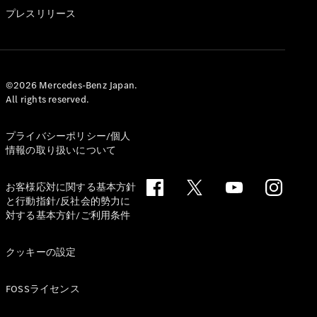
GLS
プレスリリース
G-
電気
Class
G-Class
試乗リクエ
©2026 Mercedes-Benz Japan.
All rights reserved.
スト
オンライン
ショールー
プライバシーポリシー/個人
ム
情報の取り扱いについて
Stationwagon
お客様応対に関する基本方針
と行動指針/反社会的勢力に
対する基本方針/ご利用条件
クッキーの設定
All
Stationwagon
FOSSライセンス
CLA
Shooting
New
電気